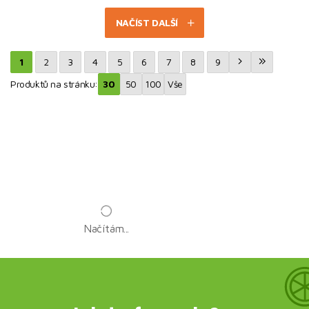
NAČÍST DALŠÍ
1
2
3
4
5
6
7
8
9
Produktů na stránku:
30
50
100
Vše
Načítám...