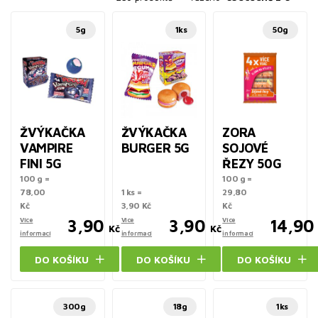
5g
1ks
50g
ŽVÝKAČKA
ŽVÝKAČKA
ZORA
VAMPIRE
BURGER 5G
SOJOVÉ
FINI 5G
ŘEZY 50G
100 g =
100 g =
78,00
1 ks =
29,80
Kč
3,90 Kč
Kč
Více
3,90
Více
3,90
Více
14,90
Kč
Kč
informací
informací
informací
DO KOŠÍKU
DO KOŠÍKU
DO KOŠÍKU
300g
18g
1ks