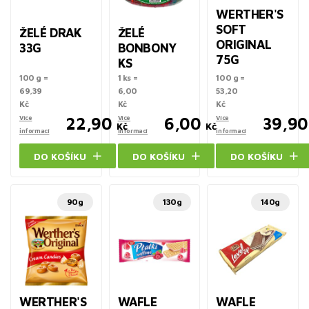
WERTHER'S
SOFT
ŽELÉ DRAK
ŽELÉ
ORIGINAL
33G
BONBONY
75G
KS
100 g =
1 ks =
100 g =
69,39
6,00
53,20
Kč
Kč
Kč
Více
22,90
Více
6,00
Více
39,90
Kč
Kč
informací
informací
informací
DO KOŠÍKU
DO KOŠÍKU
DO KOŠÍKU
90g
130g
140g
WERTHER'S
WAFLE
WAFLE