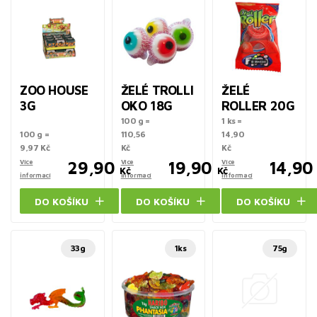
ZOO HOUSE
ŽELÉ TROLLI
ŽELÉ
3G
OKO 18G
ROLLER 20G
100 g =
1 ks =
100 g =
110,56
14,90
9,97 Kč
Kč
Kč
Více
29,90
Více
19,90
Více
14,90
Kč
Kč
informací
informací
informací
DO KOŠÍKU
DO KOŠÍKU
DO KOŠÍKU
33g
1ks
75g