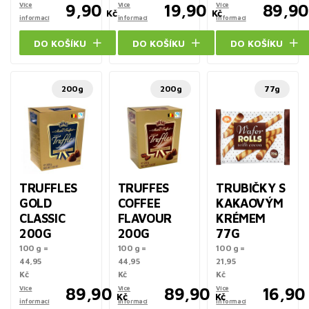
Více
9,90
Více
19,90
Více
89,90
Kč
Kč
informací
informací
informací
DO KOŠÍKU
DO KOŠÍKU
DO KOŠÍKU
200g
200g
77g
TRUFFLES
TRUFFES
TRUBIČKY S
GOLD
COFFEE
KAKAOVÝM
CLASSIC
FLAVOUR
KRÉMEM
200G
200G
77G
100 g =
100 g =
100 g =
44,95
44,95
21,95
Kč
Kč
Kč
Více
89,90
Více
89,90
Více
16,90
Kč
Kč
informací
informací
informací