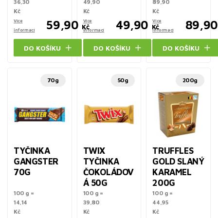
36,30
49,90
89,90
Kč
Kč
Kč
Více
59,90
Více
49,90
Více
89,90
Kč
Kč
informací
informací
informací
DO KOŠÍKU
DO KOŠÍKU
DO KOŠÍKU
70g
50g
200g
TYČINKA
TWIX
TRUFFLES
GANGSTER
TYČINKA
GOLD SLANÝ
70G
ČOKOLÁDOV
KARAMEL
Á 50G
200G
100 g =
100 g =
100 g =
14,14
39,80
44,95
Kč
Kč
Kč