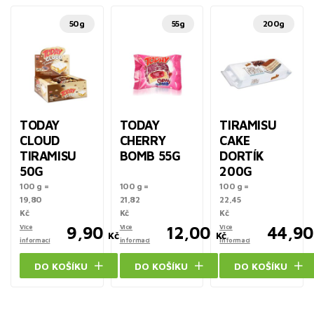
50g
55g
200g
TODAY
TODAY
TIRAMISU
CLOUD
CHERRY
CAKE
TIRAMISU
BOMB 55G
DORTÍK
50G
200G
100 g =
100 g =
100 g =
19,80
21,82
22,45
Kč
Kč
Kč
Více
9,90
Více
12,00
Více
44,90
Kč
Kč
informací
informací
informací
DO KOŠÍKU
DO KOŠÍKU
DO KOŠÍKU