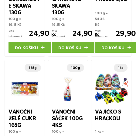
É SKAWA
SKAWA
130G
130G
100 g =
100 g =
100 g =
54,36
19,15 Kč
19,15 Kč
Kč
Více
24,90
Více
24,90
Více
29,90
Kč
Kč
informací
informací
informací
DO KOŠÍKU
DO KOŠÍKU
DO KOŠÍKU
165g
100g
1ks
VÁNOČNÍ
VÁNOČNÍ
VAJÍČKO S
ŽELÉ CUKR
SÁČEK 100G
HRAČKOU
165G
4KS
100 g =
100 g =
1 ks =