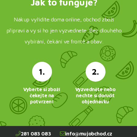
Jak to funguje?
Nákup vyřídíte doma online, obchod zboží
připraví a vy si ho jen vyzvednete. Bez dlouhého
vybírání, čekání ve frontě a obav.
1.
2.
Vyberte si zboží
Vyzvedněte nebo
čekejte na
nechte si doručit
potvrzení
objednávku
281 083 083
info@mujobchod.cz