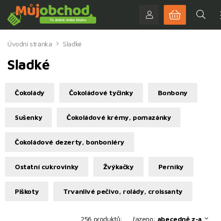
Úvodní stránka
Sladké
Sladké
Čokolády
Čokoládové tyčinky
Bonbony
Sušenky
Čokoládové krémy, pomazánky
Čokoládové dezerty, bonboniéry
Ostatní cukrovinky
Žvýkačky
Perníky
Piškoty
Trvanlivé pečivo, rolády, croissanty
256 produktů:
řazeno:
abecedně z-a