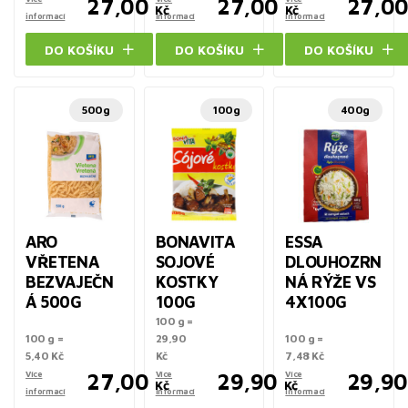
27,00
27,00
27,0
Kč
Kč
informací
informací
informací
DO KOŠÍKU
DO KOŠÍKU
DO KOŠÍKU
500g
100g
400g
ARO
BONAVITA
ESSA
VŘETENA
SOJOVÉ
DLOUHOZRN
BEZVAJEČN
KOSTKY
NÁ RÝŽE VS
Á 500G
100G
4X100G
100 g =
100 g =
29,90
100 g =
5,40 Kč
Kč
7,48 Kč
Více
27,00
Více
29,90
Více
29,90
Kč
Kč
informací
informací
informací