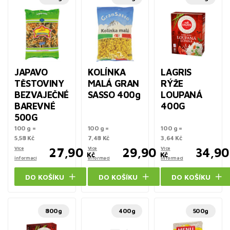
JAPAVO
KOLÍNKA
LAGRIS
TĚSTOVINY
MALÁ GRAN
RÝŽE
BEZVAJEČNÉ
SASSO 400g
LOUPANÁ
BAREVNÉ
400G
500G
100 g =
100 g =
100 g =
5,58 Kč
7,48 Kč
3,64 Kč
Více
27,90
Více
29,90
Více
34,90
Kč
Kč
informací
informací
informací
DO KOŠÍKU
DO KOŠÍKU
DO KOŠÍKU
800g
400g
500g