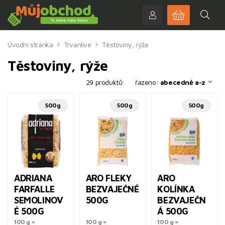
Úvodní stránka
Trvanlivé
Těstoviny, rýže
Těstoviny, rýže
29 produktů:
řazeno:
abecedně a-z
500g
500g
500g
ADRIANA
ARO FLEKY
ARO
FARFALLE
BEZVAJEČNÉ
KOLÍNKA
SEMOLINOV
500G
BEZVAJEČN
É 500G
Á 500G
100 g =
100 g =
100 g =