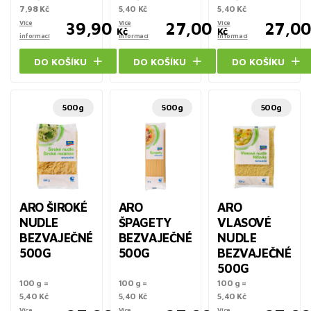
7,98 Kč
5,40 Kč
5,40 Kč
Více
39,90
Více
27,00
Více
27,0
Kč
Kč
informací
informací
informací
DO KOŠÍKU
DO KOŠÍKU
DO KOŠÍKU
500g
500g
500g
ARO ŠIROKÉ
ARO
ARO
NUDLE
ŠPAGETY
VLASOVÉ
BEZVAJEČNÉ
BEZVAJEČNÉ
NUDLE
500G
500G
BEZVAJEČNÉ
500G
100 g =
100 g =
100 g =
5,40 Kč
5,40 Kč
5,40 Kč
Více
Více
Více