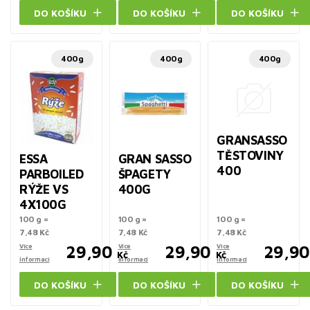
DO KOŠÍKU
DO KOŠÍKU
DO KOŠÍKU
400g
400g
400g
GRANSASSO
TĚSTOVINY
ESSA
GRAN SASSO
400
PARBOILED
ŠPAGETY
RÝŽE VS
400G
4X100G
100 g =
100 g =
100 g =
7,48 Kč
7,48 Kč
7,48 Kč
Více
29,90
Více
29,90
Více
29,90
Kč
Kč
informací
informací
informací
DO KOŠÍKU
DO KOŠÍKU
DO KOŠÍKU