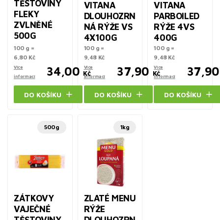
TĚSTOVINY
VITANA
VITANA
FLEKY
DLOUHOZRN
PARBOILED
ZVLNĚNÉ
NÁ RÝŽE VS
RÝŽE 4VS
500G
4X100G
400G
100 g =
100 g =
100 g =
6,80 Kč
9,48 Kč
9,48 Kč
Více
34,00
Více
37,90
Více
37,90
Kč
Kč
informací
informací
informací
DO KOŠÍKU
DO KOŠÍKU
DO KOŠÍKU
500g
1kg
ZÁTKOVY
ZLATÉ MENU
VAJEČNÉ
RÝŽE
TĚSTOVINY
DLOUHOZRN