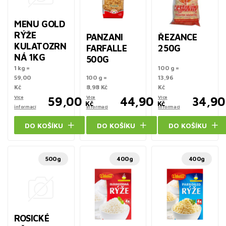
MENU GOLD
RÝŽE
PANZANI
ŘEZANCE
KULATOZRN
FARFALLE
250G
NÁ 1KG
500G
1 kg =
100 g =
59,00
100 g =
13,96
Kč
8,98 Kč
Kč
Více
59,00
Více
44,90
Více
34,90
Kč
Kč
informací
informací
informací
DO KOŠÍKU
DO KOŠÍKU
DO KOŠÍKU
500g
400g
400g
ROSICKÉ