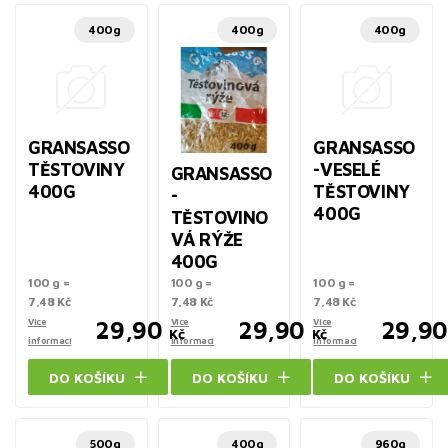
400g
400g
400g
GRANSASSO
GRANSASSO
TĚSTOVINY
-VESELÉ
GRANSASSO
400G
TĚSTOVINY
-
400G
TĚSTOVINO
VÁ RÝŽE
400G
100 g =
100 g =
100 g =
7,48 Kč
7,48 Kč
7,48 Kč
Více
29,90
Více
29,90
Více
29,90
Kč
Kč
informací
informací
informací
DO KOŠÍKU
DO KOŠÍKU
DO KOŠÍKU
500g
400g
960g