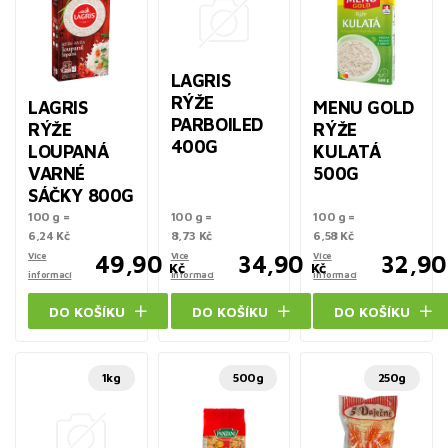
LAGRIS
RÝŽE
LAGRIS
MENU GOLD
PARBOILED
RÝŽE
RÝŽE
400G
LOUPANÁ
KULATÁ
VARNÉ
500G
SÁČKY 800G
100 g =
100 g =
100 g =
6,24 Kč
8,73 Kč
6,58 Kč
Více
49,90
Více
34,90
Více
32,90
Kč
Kč
informací
informací
informací
DO KOŠÍKU
DO KOŠÍKU
DO KOŠÍKU
1kg
500g
250g