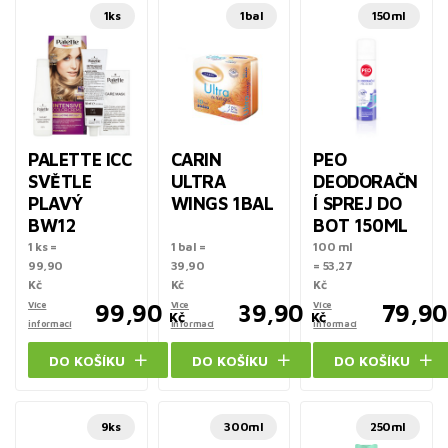
1ks
1bal
150ml
PALETTE ICC
CARIN
PEO
SVĚTLE
ULTRA
DEODORAČN
PLAVÝ
WINGS 1BAL
Í SPREJ DO
BW12
BOT 150ML
1 ks =
1 bal =
100 ml
99,90
39,90
= 53,27
Kč
Kč
Kč
Více
99,90
Více
39,90
Více
79,90
Kč
Kč
informací
informací
informací
DO KOŠÍKU
DO KOŠÍKU
DO KOŠÍKU
9ks
300ml
250ml