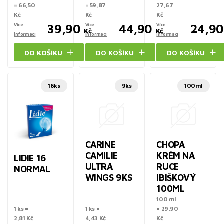
= 66,50
= 59,87
27,67
Kč
Kč
Kč
Více
39,90
Více
44,90
Více
24,90
Kč
Kč
informací
informací
informací
DO KOŠÍKU
DO KOŠÍKU
DO KOŠÍKU
16ks
9ks
100ml
CARINE
CHOPA
CAMILIE
KRÉM NA
LIDIE 16
ULTRA
RUCE
NORMAL
WINGS 9KS
IBIŠKOVÝ
100ML
100 ml
1 ks =
1 ks =
= 29,90
2,81 Kč
4,43 Kč
Kč