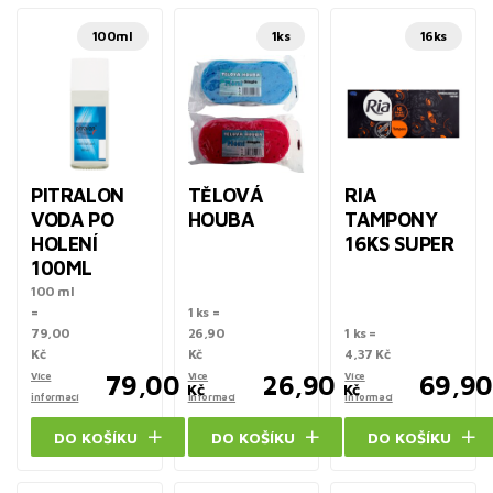
100ml
1ks
16ks
PITRALON
TĚLOVÁ
RIA
VODA PO
HOUBA
TAMPONY
HOLENÍ
16KS SUPER
100ML
100 ml
=
1 ks =
79,00
26,90
1 ks =
Kč
Kč
4,37 Kč
Více
79,00
Více
26,90
Více
69,90
Kč
Kč
informací
informací
informací
DO KOŠÍKU
DO KOŠÍKU
DO KOŠÍKU