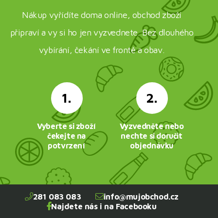
Nákup vyřídíte doma online, obchod zboží
připraví a vy si ho jen vyzvednete. Bez dlouhého
vybírání, čekání ve frontě a obav.
1.
2.
Vyberte si zboží
Vyzvedněte nebo
čekejte na
nechte si doručit
potvrzení
objednávku
281 083 083
info@mujobchod.cz
Najdete nás i na Facebooku