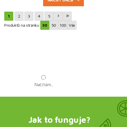
1
2
3
4
5
Produktů na stránku:
30
50
100
Vše
Načítám...
Jak to funguje?