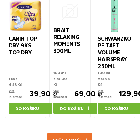
BRAIT
RELAXING
CARIN TOP
SCHWARZKO
MOMENTS
DRY 9KS
PF TAFT
300ML
TOP DRY
VOLUME
HAIRSPRAY
250ML
100 ml
100 ml
1 ks =
= 23,00
= 51,96
4,43 Kč
Kč
Kč
Více
39,90
Více
69,00
Více
129,9
Kč
Kč
informací
informací
informací
DO KOŠÍKU
DO KOŠÍKU
DO KOŠÍKU
NAČÍST DALŠÍ