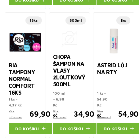
16ks
500ml
1ks
CHOPA
ŠAMPON NA
RIA
ASTRID LŮJ
VLASY
TAMPONY
NA RTY
ŽLOUTKOVÝ
NORMAL
500ML
COMFORT
16KS
100 ml
1 ks =
1 ks =
= 6,98
54,90
4,37 Kč
Kč
Kč
Více
69,90
Více
34,90
Více
54,90
Kč
Kč
informací
informací
informací
DO KOŠÍKU
DO KOŠÍKU
DO KOŠÍKU