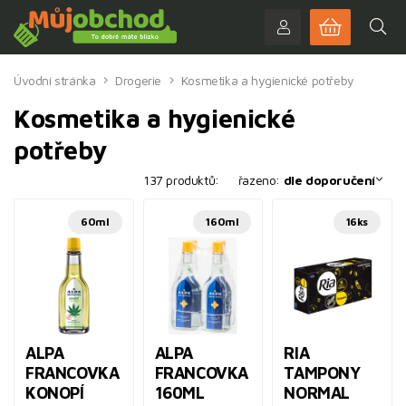
Úvodní stránka
Drogerie
Kosmetika a hygienické potřeby
Kosmetika a hygienické
potřeby
137 produktů:
řazeno:
dle doporučení
60ml
160ml
16ks
ALPA
ALPA
RIA
FRANCOVKA
FRANCOVKA
TAMPONY
KONOPÍ
160ML
NORMAL