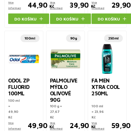
Více
44,90
Více
39,90
Více
29,90
Kč
Kč
informací
informací
informací
DO KOŠÍKU
DO KOŠÍKU
DO KOŠÍKU
100ml
90g
250ml
ODOL ZP
PALMOLIVE
FA MEN
FLUORID
MÝDLO
XTRA COOL
100ML
OLIVOVÉ
250ML
90G
100 ml
=
100 g =
100 ml
49,90
27,67
= 23,96
Kč
Kč
Kč
Více
49,90
Více
24,90
Více
59,90
Kč
Kč
informací
informací
informací