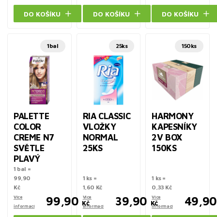
DO KOŠÍKU
DO KOŠÍKU
DO KOŠÍKU
1bal
25ks
150ks
PALETTE
RIA CLASSIC
HARMONY
COLOR
VLOŽKY
KAPESNÍKY
CREME N7
NORMAL
2V BOX
SVĚTLE
25KS
150KS
PLAVÝ
1 bal =
99,90
1 ks =
1 ks =
Kč
1,60 Kč
0,33 Kč
Více
99,90
Více
39,90
Více
49,90
Kč
Kč
informací
informací
informací