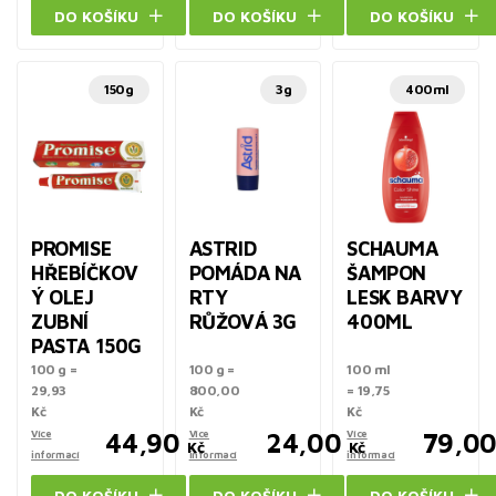
DO KOŠÍKU
DO KOŠÍKU
DO KOŠÍKU
150g
3g
400ml
PROMISE
ASTRID
SCHAUMA
HŘEBÍČKOV
POMÁDA NA
ŠAMPON
Ý OLEJ
RTY
LESK BARVY
ZUBNÍ
RŮŽOVÁ 3G
400ML
PASTA 150G
100 g =
100 g =
100 ml
29,93
800,00
= 19,75
Kč
Kč
Kč
Více
44,90
Více
24,00
Více
79,0
Kč
Kč
informací
informací
informací
DO KOŠÍKU
DO KOŠÍKU
DO KOŠÍKU