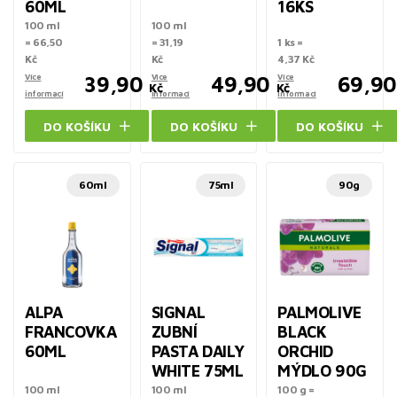
60ML
16KS
100 ml
100 ml
= 66,50
= 31,19
1 ks =
Kč
Kč
4,37 Kč
Více
39,90
Více
49,90
Více
69,90
Kč
Kč
informací
informací
informací
DO KOŠÍKU
DO KOŠÍKU
DO KOŠÍKU
60ml
75ml
90g
ALPA
SIGNAL
PALMOLIVE
FRANCOVKA
ZUBNÍ
BLACK
60ML
PASTA DAILY
ORCHID
WHITE 75ML
MÝDLO 90G
100 ml
100 ml
100 g =