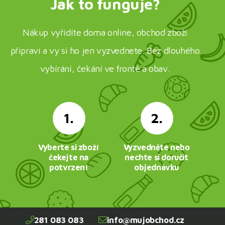
Jak to funguje?
Nákup vyřídíte doma online, obchod zboží
připraví a vy si ho jen vyzvednete. Bez dlouhého
vybírání, čekání ve frontě a obav.
1.
2.
Vyberte si zboží
Vyzvedněte nebo
čekejte na
nechte si doručit
potvrzení
objednávku
281 083 083
info@mujobchod.cz