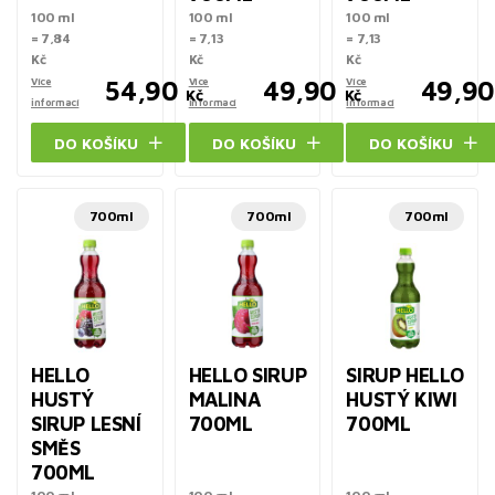
100 ml
100 ml
100 ml
= 7,84
= 7,13
= 7,13
Kč
Kč
Kč
Více
54,90
Více
49,90
Více
49,90
Kč
Kč
informací
informací
informací
DO KOŠÍKU
DO KOŠÍKU
DO KOŠÍKU
700ml
700ml
700ml
HELLO
HELLO SIRUP
SIRUP HELLO
HUSTÝ
MALINA
HUSTÝ KIWI
SIRUP LESNÍ
700ML
700ML
SMĚS
700ML