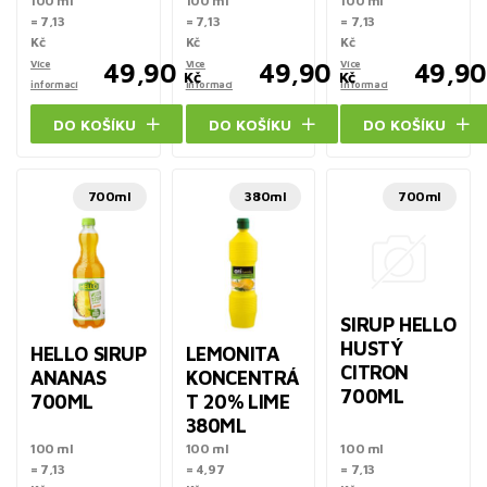
100 ml
100 ml
100 ml
= 7,13
= 7,13
= 7,13
Kč
Kč
Kč
Více
49,90
Více
49,90
Více
49,90
Kč
Kč
informací
informací
informací
DO KOŠÍKU
DO KOŠÍKU
DO KOŠÍKU
700ml
380ml
700ml
SIRUP HELLO
HUSTÝ
HELLO SIRUP
LEMONITA
CITRON
ANANAS
KONCENTRÁ
700ML
700ML
T 20% LIME
380ML
100 ml
100 ml
100 ml
= 7,13
= 4,97
= 7,13