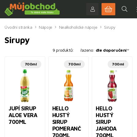
Úvodní stránka
Nápoje
Nealkoholické nápoje
Sirupy
Sirupy
9 produktů:
řazeno:
dle doporučení
700ml
700ml
700ml
JUPÍ SIRUP
HELLO
HELLO
ALOE VERA
HUSTÝ
HUSTÝ
700ML
SIRUP
SIRUP
POMERANČ
JAHODA
700ML
700ML