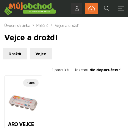
Úvodní stránka
Mléčné
Vejce a droždí
Vejce a droždí
Droždí
Vejce
1 produkt:
řazeno:
dle doporučení
10ks
ARO VEJCE