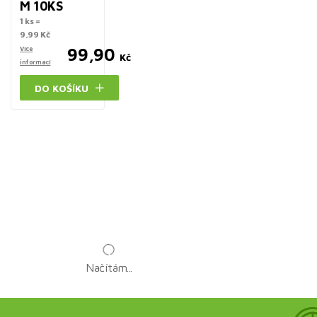
M 10KS
1 ks =
9,99 Kč
Více
99,90
Kč
informací
DO KOŠÍKU
Načítám...