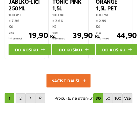
JABLKO-LÍČÍ
TONIC PINK
ORANGE
250ML
1,5L
1,5L PET
100 ml
100 ml
100 ml
= 7,96
= 2,66
= 2,99
Kč
Kč
Kč
Více
19,90
Více
39,90
Více
44,90
Kč
Kč
informací
informací
informací
DO KOŠÍKU
DO KOŠÍKU
DO KOŠÍKU
NAČÍST DALŠÍ
1
2
Produktů na stránku:
30
50
100
Vše