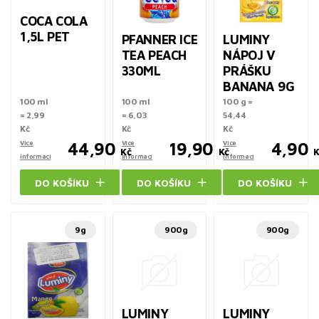
COCA COLA
1,5L PET
PFANNER ICE
LUMINY
TEA PEACH
NÁPOJ V
330ML
PRÁŠKU
BANANA 9G
100 ml
100 ml
100 g =
= 2,99
= 6,03
54,44
Kč
Kč
Kč
Více
44,90
Více
19,90
Více
4,90
Kč
Kč
K
informací
informací
informací
DO KOŠÍKU
DO KOŠÍKU
DO KOŠÍKU
9g
900g
900g
LUMINY
LUMINY