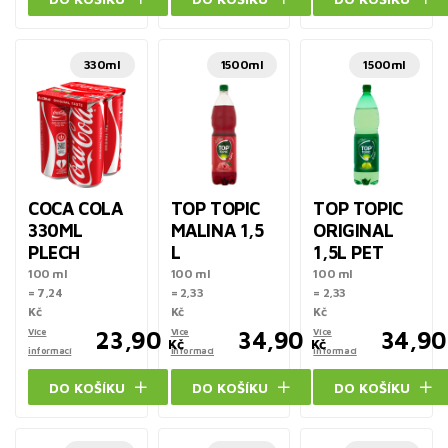
330ml
1500ml
1500ml
COCA COLA
TOP TOPIC
TOP TOPIC
330ML
MALINA 1,5
ORIGINAL
PLECH
L
1,5L PET
100 ml
100 ml
100 ml
= 7,24
= 2,33
= 2,33
Kč
Kč
Kč
Více
23,90
Více
34,90
Více
34,90
Kč
Kč
informací
informací
informací
DO KOŠÍKU
DO KOŠÍKU
DO KOŠÍKU