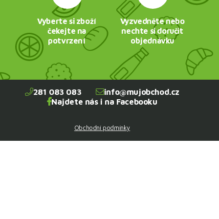
Vyberte si zboží
Vyzvedněte nebo
čekejte na
nechte si doručit
potvrzení
objednávku
281 083 083
info@mujobchod.cz
Najdete nás i na Facebooku
Obchodní podmínky