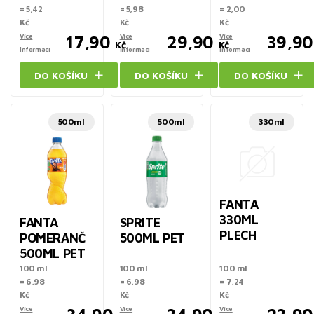
= 5,42
= 5,98
= 2,00
Kč
Kč
Kč
Více
17,90
Více
29,90
Více
39,90
Kč
Kč
informací
informací
informací
DO KOŠÍKU
DO KOŠÍKU
DO KOŠÍKU
500ml
500ml
330ml
FANTA
330ML
FANTA
SPRITE
PLECH
POMERANČ
500ML PET
500ML PET
100 ml
100 ml
100 ml
= 6,98
= 6,98
= 7,24
Kč
Kč
Kč
Více
Více
Více