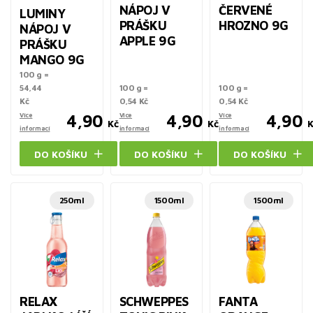
NÁPOJ V
ČERVENÉ
LUMINY
PRÁŠKU
HROZNO 9G
NÁPOJ V
APPLE 9G
PRÁŠKU
MANGO 9G
100 g =
54,44
100 g =
100 g =
Kč
0,54 Kč
0,54 Kč
Více
4,90
Více
4,90
Více
4,90
Kč
Kč
K
informací
informací
informací
DO KOŠÍKU
DO KOŠÍKU
DO KOŠÍKU
250ml
1500ml
1500ml
RELAX
SCHWEPPES
FANTA