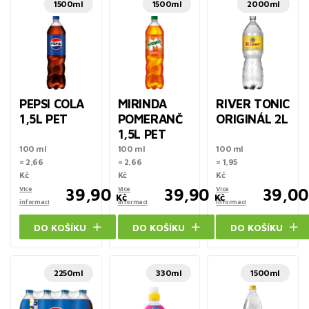
1500ml
1500ml
2000ml
PEPSI COLA
MIRINDA
RIVER TONIC
1,5L PET
POMERANČ
ORIGINÁL 2L
1,5L PET
100 ml
100 ml
100 ml
= 2,66
= 2,66
= 1,95
Kč
Kč
Kč
Více
39,90
Více
39,90
Více
39,00
Kč
Kč
informací
informací
informací
DO KOŠÍKU
DO KOŠÍKU
DO KOŠÍKU
2250ml
330ml
1500ml