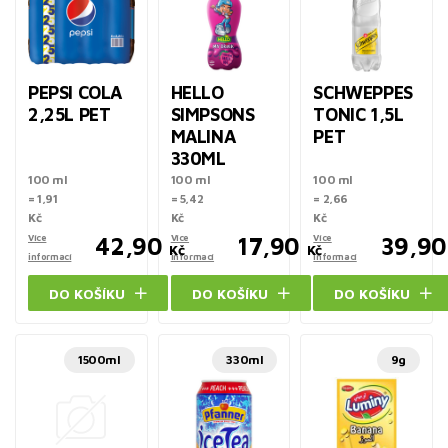
PEPSI COLA
HELLO
SCHWEPPES
2,25L PET
SIMPSONS
TONIC 1,5L
MALINA
PET
330ML
100 ml
100 ml
100 ml
= 1,91
= 5,42
= 2,66
Kč
Kč
Kč
Více
42,90
Více
17,90
Více
39,90
Kč
Kč
informací
informací
informací
DO KOŠÍKU
DO KOŠÍKU
DO KOŠÍKU
1500ml
330ml
9g