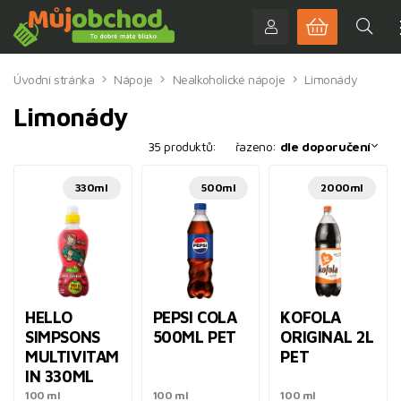
Úvodní stránka
Nápoje
Nealkoholické nápoje
Limonády
Limonády
35 produktů:
řazeno:
dle doporučení
330ml
500ml
2000ml
HELLO
PEPSI COLA
KOFOLA
SIMPSONS
500ML PET
ORIGINAL 2L
MULTIVITAM
PET
IN 330ML
100 ml
100 ml
100 ml