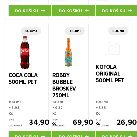
DO KOŠÍKU
DO KOŠÍKU
DO KOŠÍKU
500ml
750ml
500ml
KOFOLA
ORIGINÁL
COCA COLA
ROBBY
500ML PET
500ML PET
BUBBLE
BROSKEV
750ML
100 ml
100 ml
100 ml
= 6,98
= 9,32
= 5,38
Kč
Kč
Kč
Více
34,90
Více
69,90
Více
26,90
Kč
Kč
informací
informací
informací
DO KOŠÍKU
DO KOŠÍKU
DO KOŠÍKU