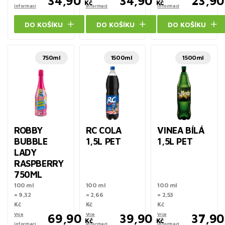
34,90
34,90
23,90
Kč
Kč
informací
informací
informací
DO KOŠÍKU
DO KOŠÍKU
DO KOŠÍKU
750ml
1500ml
1500ml
ROBBY
RC COLA
VINEA BÍLÁ
BUBBLE
1,5L PET
1,5L PET
LADY
RASPBERRY
750ML
100 ml
100 ml
100 ml
= 9,32
= 2,66
= 2,53
Kč
Kč
Kč
Více
69,90
Více
39,90
Více
37,90
Kč
Kč
informací
informací
informací