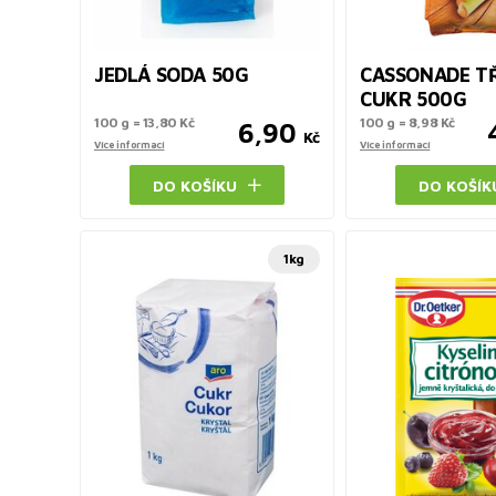
JEDLÁ SODA 50G
CASSONADE T
CUKR 500G
100 g = 13,80 Kč
100 g = 8,98 Kč
6,90
Kč
Více informací
Více informací
DO KOŠÍKU
DO KOŠÍK
1kg