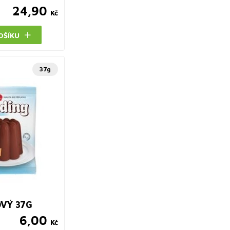
24,90
Kč
OŠÍKU
37g
VÝ 37G
6,00
Kč