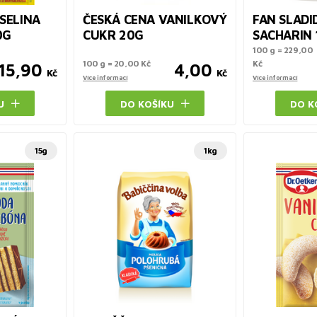
SELINA
ČESKÁ CENA VANILKOVÝ
FAN SLADI
0G
CUKR 20G
SACHARIN 
100 g = 229,00
100 g = 20,00 Kč
Kč
15,90
4,00
Kč
Kč
Více informací
Více informací
U
DO KOŠÍKU
DO K
15g
1kg