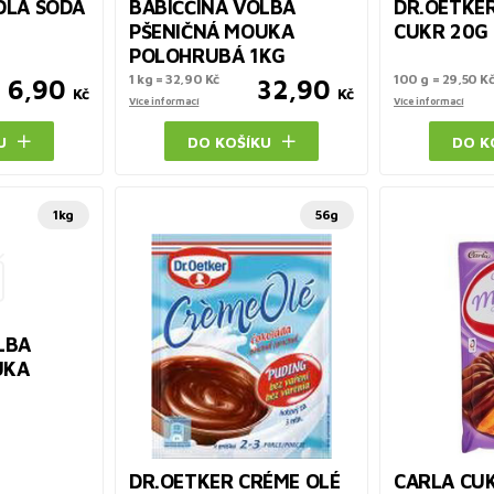
DLÁ SODA
BABIČČINA VOLBA
DR.OETKER
PŠENIČNÁ MOUKA
CUKR 20G
POLOHRUBÁ 1KG
1 kg = 32,90 Kč
100 g = 29,50 K
6,90
32,90
Kč
Kč
Více informací
Více informací
U
DO KOŠÍKU
DO K
1kg
56g
LBA
UKA
DR.OETKER CRÉME OLÉ
CARLA CU