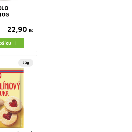
DLO
10G
22,90
Kč
OŠÍKU
20g