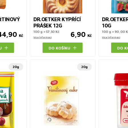
ŘTINOVÝ
DR.OETKER KYPŘÍCÍ
DR.OETKER
PRÁŠEK 12G
10G
100 g = 57,50 Kč
100 g = 90,00 K
44,90
6,90
Kč
Kč
Více informací
Více informací
U
DO KOŠÍKU
DO K
20g
20g