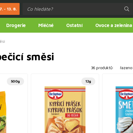
. - 13. 8.
Drogerie
Mléčné
Ostatní
Ovoce a zelenina
ěsi
ečicí směsi
36 produktů:
řazeno
500g
12g