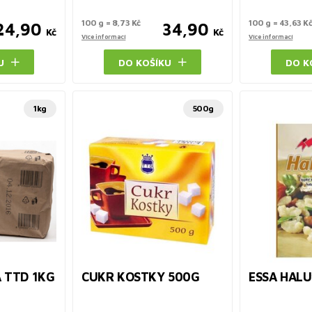
100 g = 8,73 Kč
100 g = 43,63 K
24,90
34,90
Kč
Kč
Více informací
Více informací
U
DO KOŠÍKU
DO K
1kg
500g
 TTD 1KG
CUKR KOSTKY 500G
ESSA HAL