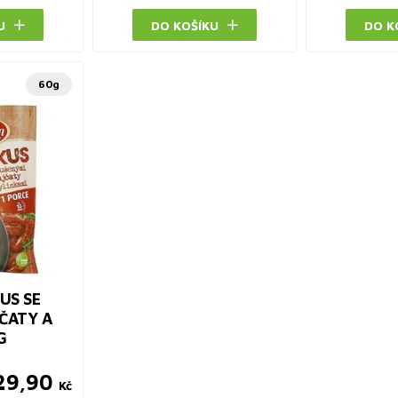
U
DO KOŠÍKU
DO K
60g
US SE
ČATY A
G
29,90
Kč