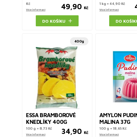
Kč
1 kg = 44,90 Kč
49,90
Kč
Více informací
Více informací
DO KOŠÍKU
DO KOŠÍK
400g
ESSA BRAMBOROVÉ
AMYLON PUDI
KNEDLÍKY 400G
MALINA 37G
100 g = 8,73 Kč
100 g = 18,65 Kč
34,90
Kč
Více informací
Více informací