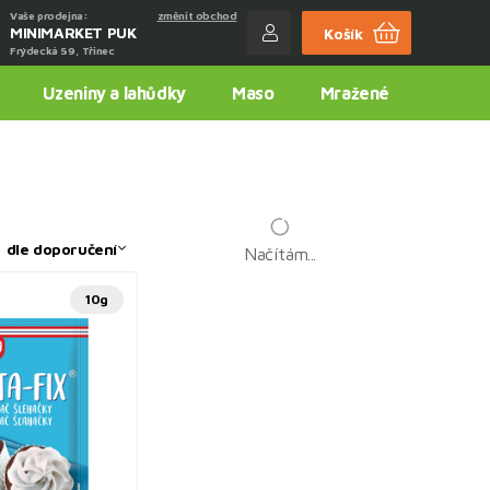
Vaše prodejna:
změnit obchod
MINIMARKET PUK
Košík
Frýdecká 59, Třinec
Uzeniny a lahůdky
Maso
Mražené
:
dle doporučení
Načítám...
10g