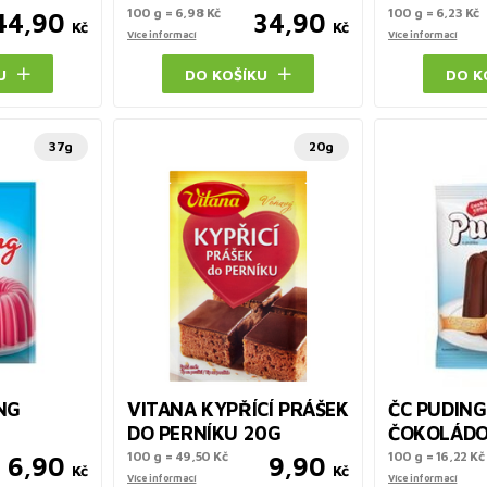
100 g = 6,98 Kč
100 g = 6,23 Kč
44,90
34,90
Kč
Kč
Více informací
Více informací
U
DO KOŠÍKU
DO K
37g
20g
NG
VITANA KYPŘÍCÍ PRÁŠEK
ČC PUDING
DO PERNÍKU 20G
ČOKOLÁDO
100 g = 49,50 Kč
100 g = 16,22 Kč
6,90
9,90
Kč
Kč
Více informací
Více informací