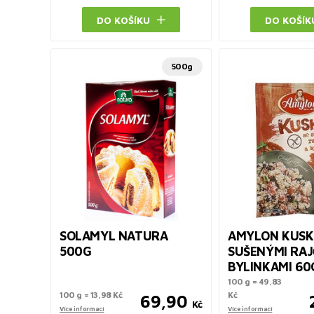
DO KOŠÍKU
DO KOŠÍK
500g
SOLAMYL NATURA
AMYLON KUSK
500G
SUŠENÝMI RAJ
BYLINKAMI 60
100 g = 49,83
100 g = 13,98 Kč
Kč
69,90
Kč
Více informací
Více informací