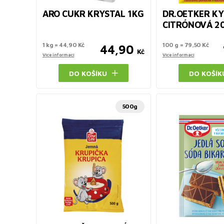
ARO CUKR KRYSTAL 1KG
DR.OETKER KY
CITRÓNOVÁ 2
1 kg = 44,90 Kč
100 g = 79,50 Kč
44,90
Kč
Více informací
Více informací
DO KOŠÍKU
DO KOŠÍK
500g