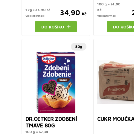
100 g = 24,90
1 kg = 34,90 Kč
Kč
34,90
Kč
Více informací
Více informací
DO KOŠÍKU
DO KOŠÍK
80g
DR.OETKER ZDOBENÍ
CUKR MOUČKA
TMAVÉ 80G
100 g = 62,38