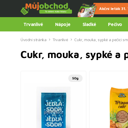
Akční leták 31. 7
Trvanlivé
Nápoje
Sladké
Pečivo
Úvodní stránka
Trvanlivé
Cukr, mouka, sypké a pečicí sm
Cukr, mouka, sypké a p
50g