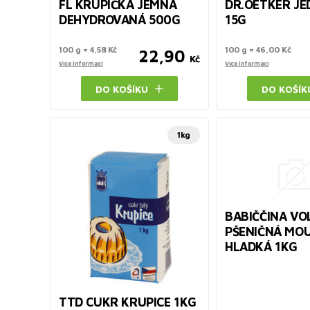
FL KRUPIČKA JEMNÁ
DR.OETKER JE
DEHYDROVANÁ 500G
15G
100 g = 4,58 Kč
100 g = 46,00 Kč
22,90
Kč
Více informací
Více informací
DO KOŠÍKU
DO KOŠÍK
1kg
BABIČČINA VO
PŠENIČNÁ MO
HLADKÁ 1KG
TTD CUKR KRUPICE 1KG