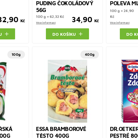
PUDING ČOKOLÁDOVÝ
POLEVA M
56G
100 g = 24,90
100 g = 62,32 Kč
Kč
32,90
34,90
Kč
Kč
Více informací
Více informací
U
DO KOŠÍKU
DO K
100g
400g
ŘSKÁ
ESSA BRAMBOROVÉ
DR.OETKE
100G
TĚSTO 400G
PESTRÉ 8