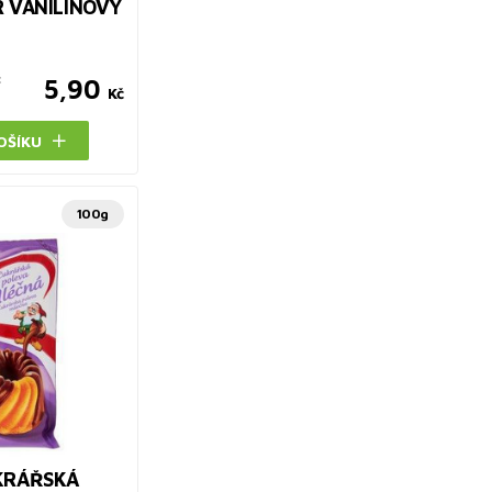
 VANILÍNOVÝ
č
5,90
Kč
OŠÍKU
100g
KRÁŘSKÁ