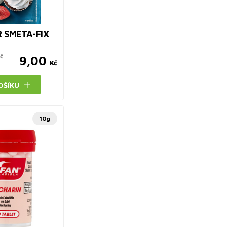
 SMETA-FIX
č
9,00
Kč
OŠÍKU
10g