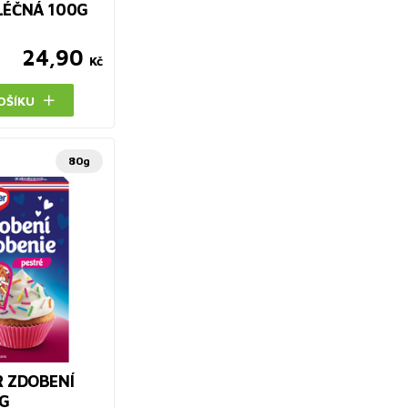
LÉČNÁ 100G
24,90
Kč
OŠÍKU
80g
R ZDOBENÍ
0G