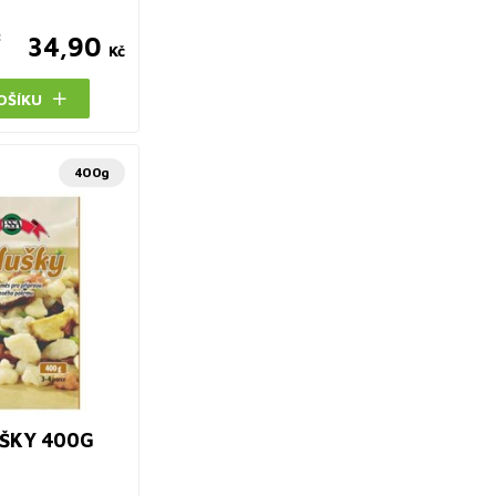
č
34,90
Kč
OŠÍKU
400g
UŠKY 400G