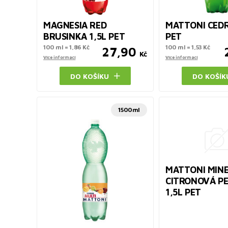
MAGNESIA RED
MATTONI CEDR
BRUSINKA 1,5L PET
PET
100 ml = 1,86 Kč
100 ml = 1,53 Kč
27,90
Kč
Více informací
Více informací
DO KOŠÍKU
DO KOŠÍK
1500ml
MATTONI MINE
CITRONOVÁ PE
1,5L PET