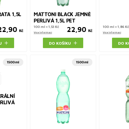
ATA 1,5L
MATTONI BLACK JEMNĚ
PERLIVÁ 1,5L PET
100 ml = 1,53 Kč
100 ml = 1,86 Kč
22,90
22,90
Kč
Kč
Více informací
Více informací
U
DO KOŠÍKU
DO K
1500ml
1500ml
RÁLNÍ
RLIVÁ