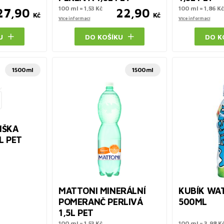
100 ml = 1,53 Kč
100 ml = 1,86 Kč
27,90
22,90
Kč
Kč
Více informací
Více informací
U
DO KOŠÍKU
DO K
1500ml
1500ml
IŠKA
L PET
MATTONI MINERÁLNÍ
KUBÍK WA
POMERANČ PERLIVÁ
500ML
1,5L PET
100 ml = 1,53 Kč
100 ml = 3,98 K