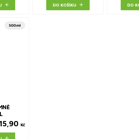
U
DO KOŠÍKU
DO K
500ml
MNĚ
L
15,90
Kč
U