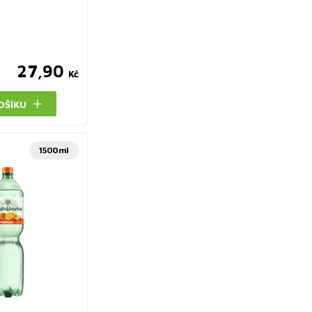
27,90
Kč
OŠÍKU
1500ml