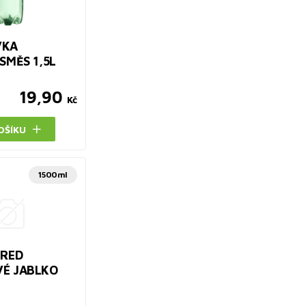
VKA
SMĚS 1,5L
19,90
Kč
OŠÍKU
1500ml
 RED
É JABLKO