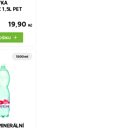
VKA
1,5L PET
19,90
Kč
OŠÍKU
1500ml
MINERÁLNÍ