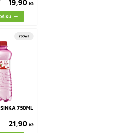
19,90
Kč
OŠÍKU
750ml
USINKA 750ML
č
21,90
Kč