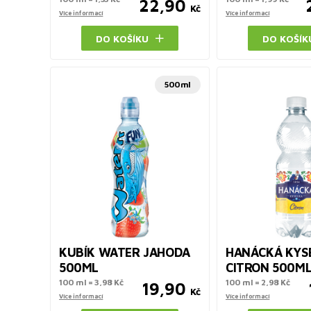
22,90
Kč
Více informací
Více informací
DO KOŠÍKU
DO KOŠÍK
500ml
KUBÍK WATER JAHODA
HANÁCKÁ KYS
500ML
CITRON 500ML
100 ml = 3,98 Kč
100 ml = 2,98 Kč
19,90
Kč
Více informací
Více informací