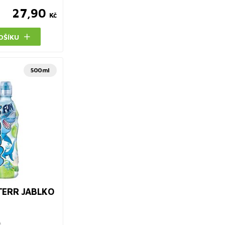
27,90
Kč
OŠÍKU
500ml
TERR JABLKO
č