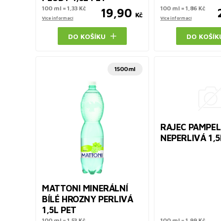
100 ml = 1,33 Kč
100 ml = 1,86 Kč
19,90
Kč
Více informací
Více informací
DO KOŠÍKU
DO KOŠÍK
1500ml
RAJEC PAMPEL
NEPERLIVÁ 1,5
MATTONI MINERÁLNÍ
BÍLÉ HROZNY PERLIVÁ
1,5L PET
100 ml = 1,53 Kč
100 ml = 1,99 Kč