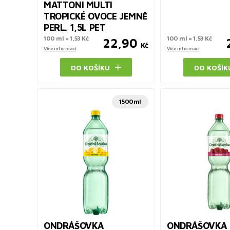
MATTONI MULTI
TROPICKÉ OVOCE JEMNĚ
PERL. 1,5L PET
100 ml = 1,53 Kč
100 ml = 1,53 Kč
22,90
Kč
Více informací
Více informací
DO KOŠÍKU
DO KOŠÍK
1500ml
ONDRÁŠOVKA
ONDRÁŠOVKA 