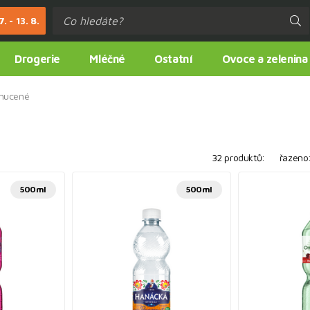
. - 13. 8.
Drogerie
Mléčné
Ostatní
Ovoce a zelenina
hucené
32 produktů:
řazeno
500ml
500ml