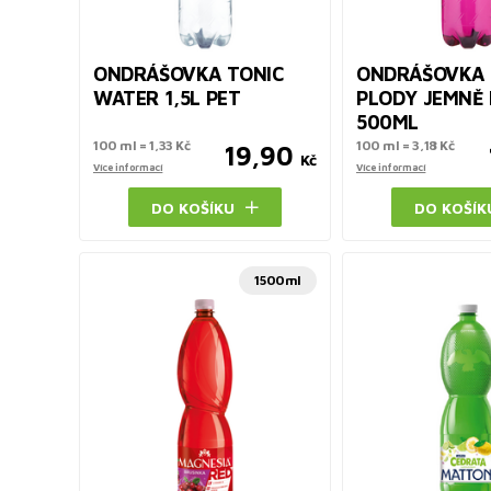
ONDRÁŠOVKA TONIC
ONDRÁŠOVKA 
WATER 1,5L PET
PLODY JEMNĚ 
500ML
100 ml = 1,33 Kč
100 ml = 3,18 Kč
19,90
Kč
Více informací
Více informací
DO KOŠÍKU
DO KOŠÍK
1500ml