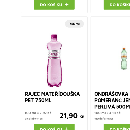
DO KOŠÍKU
DO KOŠÍK
750ml
RAJEC MATEŘÍDOUŠKA
ONDRÁŠOVKA
PET 750ML
POMERANČ JE
PERLIVÁ 500M
100 ml = 2,92 Kč
100 ml = 3,18 Kč
21,90
Kč
Více informací
Více informací
DO KOŠÍKU
DO KOŠÍK