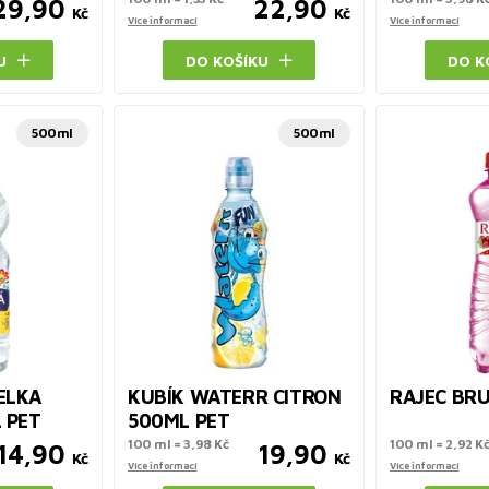
29,90
22,90
Kč
Kč
Více informací
Více informací
U
DO KOŠÍKU
DO K
500ml
500ml
ELKA
KUBÍK WATERR CITRON
RAJEC BR
 PET
500ML PET
100 ml = 3,98 Kč
100 ml = 2,92 K
14,90
19,90
Kč
Kč
Více informací
Více informací