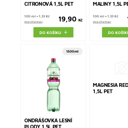
CITRONOVÁ 1,5L PET
MALINY 1,5L P
100 ml = 1,33 Kč
100 ml = 1,33 Kč
19,90
Kč
Více informací
Více informací
DO KOŠÍKU
DO KOŠÍK
1500ml
MAGNESIA RED
1,5L PET
ONDRÁŠOVKA LESNÍ
PLODY 1,5L PET