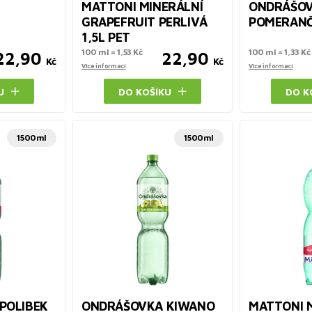
MATTONI MINERÁLNÍ
ONDRÁŠO
GRAPEFRUIT PERLIVÁ
POMERANČ 
1,5L PET
100 ml = 1,53 Kč
100 ml = 1,33 Kč
22,90
22,90
Kč
Kč
Více informací
Více informací
U
DO KOŠÍKU
DO K
1500ml
1500ml
POLIBEK
ONDRÁŠOVKA KIWANO
MATTONI 