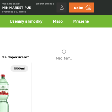
Vaše prodejna:
změnit obchod
MINIMARKET PUK
Košík
Frýdecká 59, Třinec
Uzeniny a lahůdky
Maso
Mražené
:
dle doporučení
Načítám...
1500ml