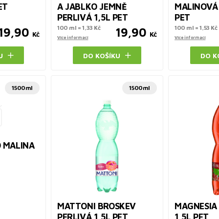
ET
A JABLKO JEMNĚ
MALINOVÁ 
PERLIVÁ 1,5L PET
PET
100 ml = 1,33 Kč
100 ml = 1,53 Kč
19,90
19,90
Kč
Kč
Více informací
Více informací
U
DO KOŠÍKU
DO K
1500ml
1500ml
 MALINA
MATTONI BROSKEV
MAGNESIA
PERLIVÁ 1,5L PET
1,5L PET