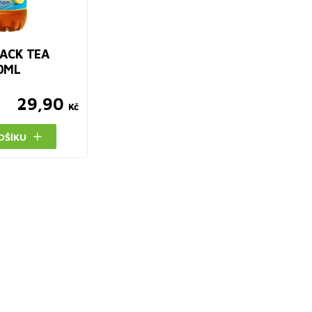
ACK TEA
0ML
29,90
Kč
OŠÍKU