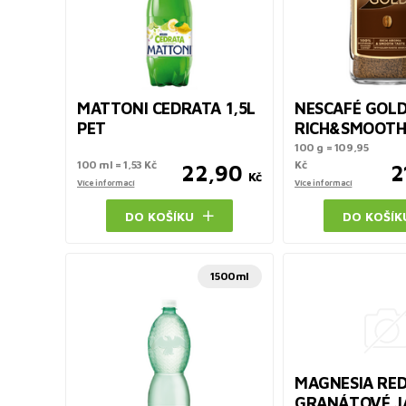
MATTONI CEDRATA 1,5L
NESCAFÉ GOL
PET
RICH&SMOOTH
100 g = 109,95
100 ml = 1,53 Kč
Kč
22,90
2
Kč
Více informací
Více informací
DO KOŠÍKU
DO KOŠÍK
1500ml
MAGNESIA RE
GRANÁTOVÉ J