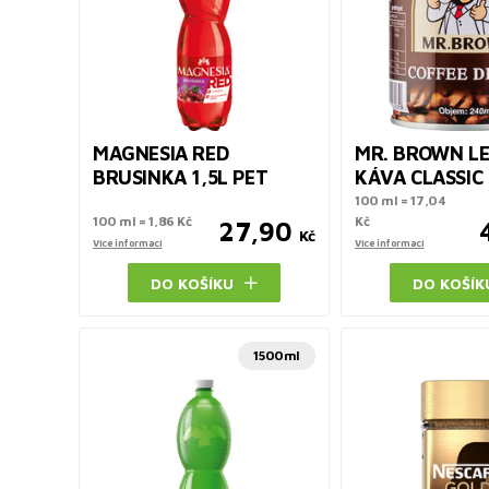
MAGNESIA RED
MR. BROWN L
BRUSINKA 1,5L PET
KÁVA CLASSIC
100 ml = 17,04
100 ml = 1,86 Kč
Kč
27,90
Kč
Více informací
Více informací
DO KOŠÍKU
DO KOŠÍK
1500ml