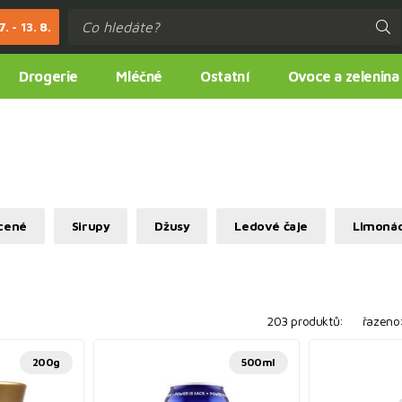
. - 13. 8.
Drogerie
Mléčné
Ostatní
Ovoce a zelenina
cené
Sirupy
Džusy
Ledové čaje
Limoná
203 produktů:
řazeno
200g
500ml