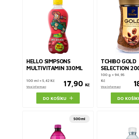
HELLO SIMPSONS
TCHIBO GOLD
MULTIVITAMIN 330ML
SELECTION 20
100 g = 94,95
100 ml = 5,42 Kč
Kč
17,90
1
Kč
Více informací
Více informací
DO KOŠÍKU
DO KOŠÍK
500ml