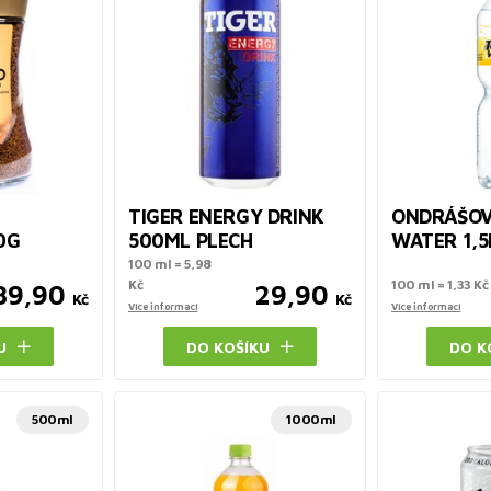
TIGER ENERGY DRINK
ONDRÁŠOV
0G
500ML PLECH
WATER 1,5
100 ml = 5,98
Kč
100 ml = 1,33 Kč
89,90
29,90
Kč
Kč
Více informací
Více informací
U
DO KOŠÍKU
DO K
500ml
1000ml