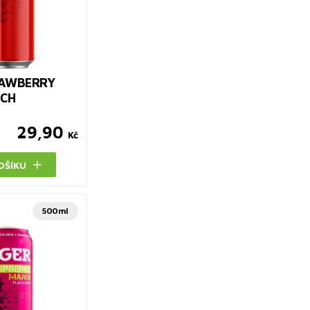
RAWBERRY
ECH
29,90
Kč
OŠÍKU
500ml