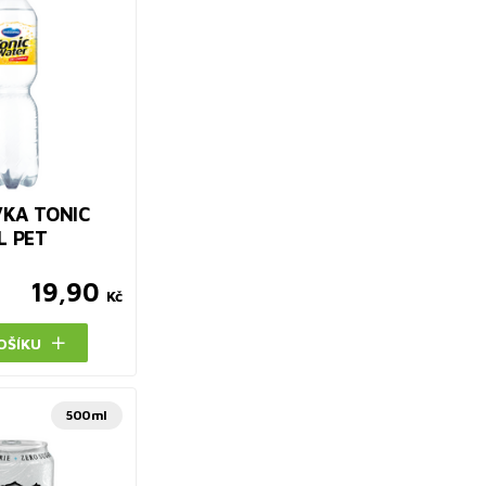
KA TONIC
L PET
19,90
Kč
OŠÍKU
500ml