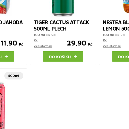
O JAHODA
TIGER CACTUS ATTACK
NESTEA BL
500ML PLECH
LEMON 50
100 ml = 5,98
100 ml = 5,98
Kč
Kč
11,90
29,90
Kč
Kč
Více informací
Více informací
U
DO KOŠÍKU
DO K
500ml