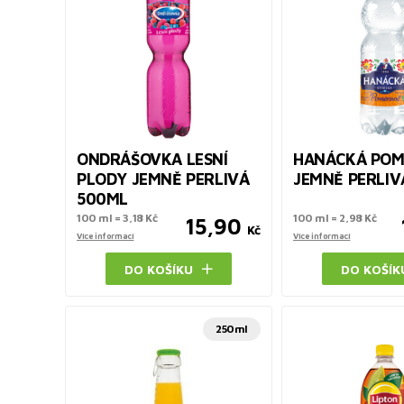
ONDRÁŠOVKA LESNÍ
HANÁCKÁ PO
PLODY JEMNĚ PERLIVÁ
JEMNĚ PERLIV
500ML
100 ml = 3,18 Kč
100 ml = 2,98 Kč
15,90
Kč
Více informací
Více informací
DO KOŠÍKU
DO KOŠÍK
250ml