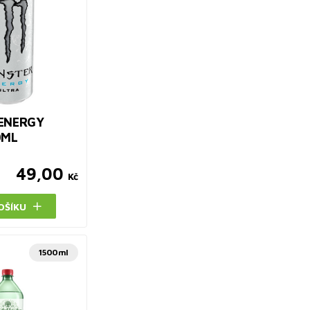
ENERGY
0ML
49,00
Kč
OŠÍKU
1500ml