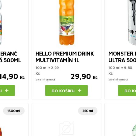
MERANČ
HELLO PREMIUM DRINK
MONSTER 
Á 500ML
MULTIVITAMÍN 1L
ULTRA 50
100 ml = 2,99
100 ml = 9,80
Kč
Kč
14,90
29,90
Kč
Kč
Více informací
Více informací
U
DO KOŠÍKU
DO K
1500ml
250ml