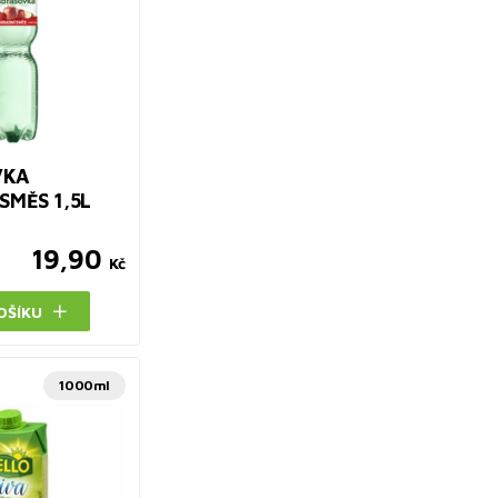
VKA
SMĚS 1,5L
19,90
Kč
OŠÍKU
1000ml