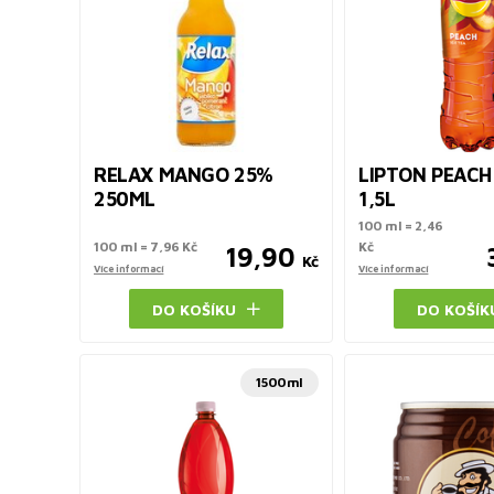
RELAX MANGO 25%
LIPTON PEACH 
250ML
1,5L
100 ml = 2,46
100 ml = 7,96 Kč
Kč
19,90
Kč
Více informací
Více informací
DO KOŠÍKU
DO KOŠÍK
1500ml