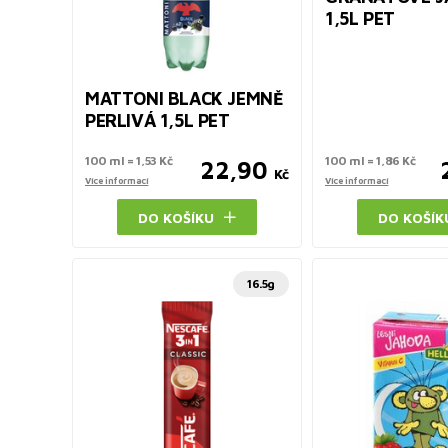
1,5L PET
MATTONI BLACK JEMNĚ
PERLIVÁ 1,5L PET
100 ml = 1,53 Kč
100 ml = 1,86 Kč
22,90
Kč
Více informací
Více informací
DO KOŠÍKU
DO KOŠÍK
16.5g