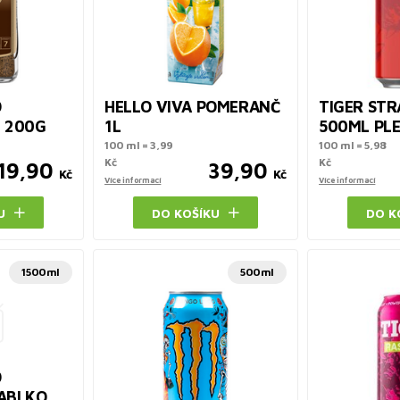
D
HELLO VIVA POMERANČ
TIGER ST
 200G
1L
500ML PL
100 ml = 3,99
100 ml = 5,98
Kč
Kč
19,90
39,90
Kč
Kč
Více informací
Více informací
U
DO KOŠÍKU
DO K
1500ml
500ml
D
ABLKO