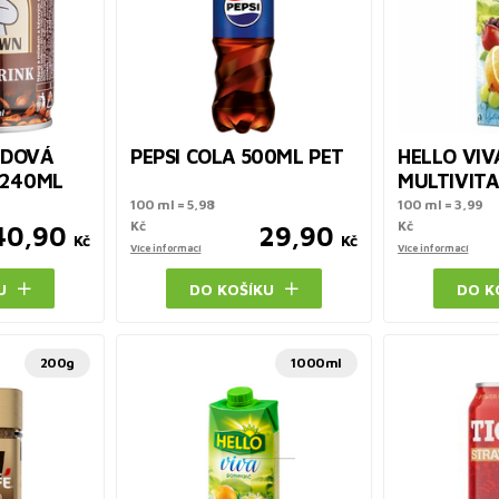
EDOVÁ
PEPSI COLA 500ML PET
HELLO VIV
 240ML
MULTIVITA
100 ml = 5,98
100 ml = 3,99
Kč
Kč
40,90
29,90
Kč
Kč
Více informací
Více informací
U
DO KOŠÍKU
DO K
200g
1000ml