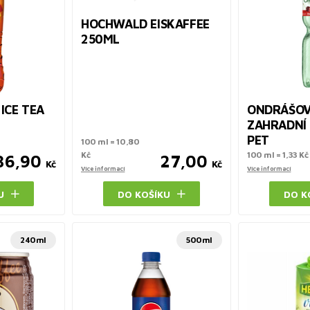
HOCHWALD EISKAFFEE
250ML
ICE TEA
ONDRÁŠO
ZAHRADNÍ 
PET
100 ml = 10,80
Kč
100 ml = 1,33 Kč
36,90
27,00
Kč
Kč
Více informací
Více informací
U
DO KOŠÍKU
DO K
240ml
500ml