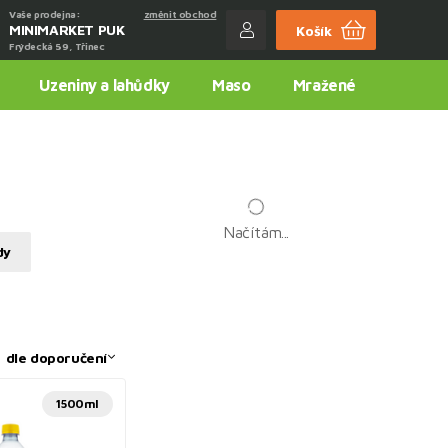
Vaše prodejna:
změnit obchod
MINIMARKET PUK
Košík
Frýdecká 59, Třinec
Uzeniny a lahůdky
Maso
Mražené
Načítám...
dy
:
dle doporučení
1500ml