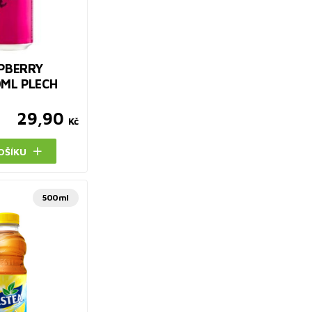
SPBERRY
0ML PLECH
29,90
Kč
OŠÍKU
500ml