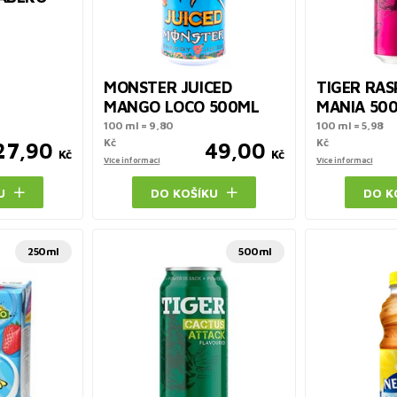
MONSTER JUICED
TIGER RA
MANGO LOCO 500ML
MANIA 50
100 ml = 9,80
100 ml = 5,98
Kč
Kč
27,90
49,00
Kč
Kč
Více informací
Více informací
U
DO KOŠÍKU
DO K
250ml
500ml