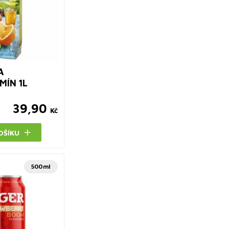
A
MÍN 1L
39,90
Kč
OŠÍKU
500ml