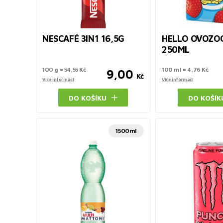
NESCAFÉ 3IN1 16,5G
HELLO OVOZO
250ML
100 g = 54,55 Kč
100 ml = 4,76 Kč
9,00
Kč
Více informací
Více informací
DO KOŠÍKU
DO KOŠÍK
1500ml