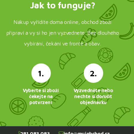
Jak to funguje?
Nákup vyřídíte doma online, obchod zboží
připraví a vy si ho jen vyzvednete. Bez dlouhého
vybírání, čekání ve frontě a obav.
1.
2.
Vyberte si zboží
Vyzvedněte nebo
čekejte na
nechte si doručit
potvrzení
objednávku
281 083 083
info@mujobchod.cz