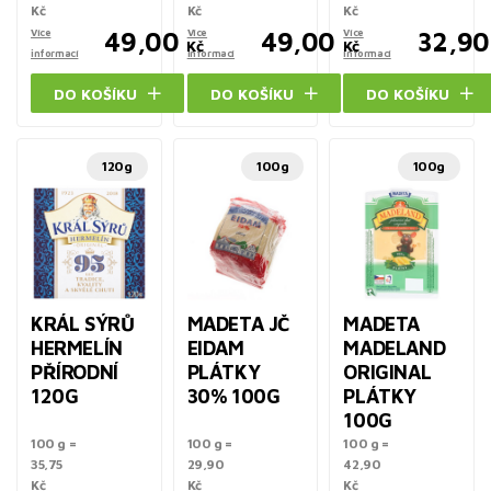
Kč
Kč
Kč
Více
49,00
Více
49,00
Více
32,90
Kč
Kč
informací
informací
informací
DO KOŠÍKU
DO KOŠÍKU
DO KOŠÍKU
120g
100g
100g
KRÁL SÝRŮ
MADETA JČ
MADETA
HERMELÍN
EIDAM
MADELAND
PŘÍRODNÍ
PLÁTKY
ORIGINAL
120G
30% 100G
PLÁTKY
100G
100 g =
100 g =
100 g =
35,75
29,90
42,90
Kč
Kč
Kč