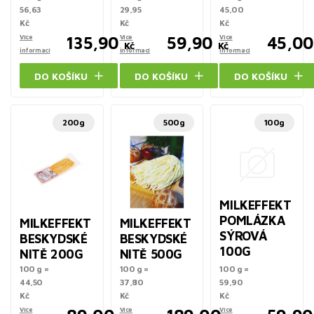
56,63
29,95
45,00
Kč
Kč
Kč
Více
135,90
Více
59,90
Více
45,00
Kč
Kč
informací
informací
informací
DO KOŠÍKU
DO KOŠÍKU
DO KOŠÍKU
200g
500g
100g
MILKEFFEKT
POMLÁZKA
MILKEFFEKT
MILKEFFEKT
SÝROVÁ
BESKYDSKÉ
BESKYDSKÉ
100G
NITĚ 200G
NITĚ 500G
100 g =
100 g =
100 g =
44,50
37,80
59,90
Kč
Kč
Kč
Více
Více
Více