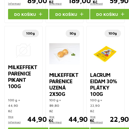
89,00
189,00
59,90
Kč
Kč
informací
informací
informací
DO KOŠÍKU
DO KOŠÍKU
DO KOŠÍKU
100g
50g
100g
MILKEFFEKT
PARENICE
MILKEFFEKT
LACRUM
PIKANT
PAŘENICE
EIDAM 30%
100G
UZENÁ
PLÁTKY
2X50G
100G
100 g =
100 g =
100 g =
44,90
89,80
22,90
Kč
Kč
Kč
Více
44,90
Více
44,90
Více
22,90
Kč
Kč
informací
informací
informací