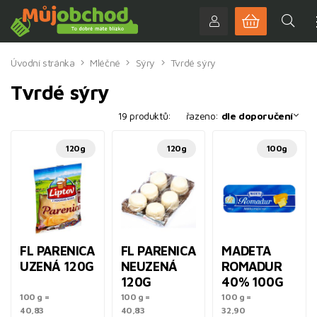
Úvodní stránka
Mléčné
Sýry
Tvrdé sýry
Tvrdé sýry
19 produktů:
řazeno:
dle doporučení
120g
120g
100g
FL PARENICA
FL PARENICA
MADETA
UZENÁ 120G
NEUZENÁ
ROMADUR
120G
40% 100G
100 g =
100 g =
100 g =
40,83
40,83
32,90