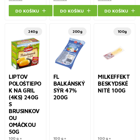
DO KOŠÍKU
DO KOŠÍKU
DO KOŠÍKU
240g
200g
100g
LIPTOV
FL
MILKEFFEKT
POLOŠTIEPO
BALKÁNSKÝ
BESKYDSKÉ
K NA GRIL
SÝR 47%
NITĚ 100G
(4KS) 240G
200G
S
BRUSINKOV
OU
OMÁČKOU
50G
100 g =
100 g =
100 g =