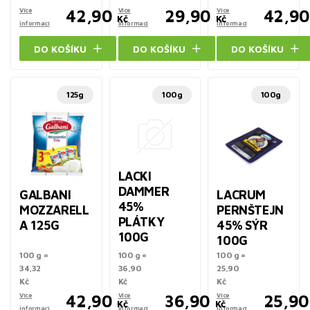
Více
42,90
Více
29,90
Více
42,90
Kč
Kč
informací
informací
informací
DO KOŠÍKU
DO KOŠÍKU
DO KOŠÍKU
125g
100g
100g
LACKI
DAMMER
GALBANI
LACRUM
45%
MOZZARELL
PERNŠTEJN
PLÁTKY
A 125G
45% SÝR
100G
100G
100 g =
100 g =
100 g =
34,32
36,90
25,90
Kč
Kč
Kč
Více
42,90
Více
36,90
Více
25,90
Kč
Kč
informací
informací
informací