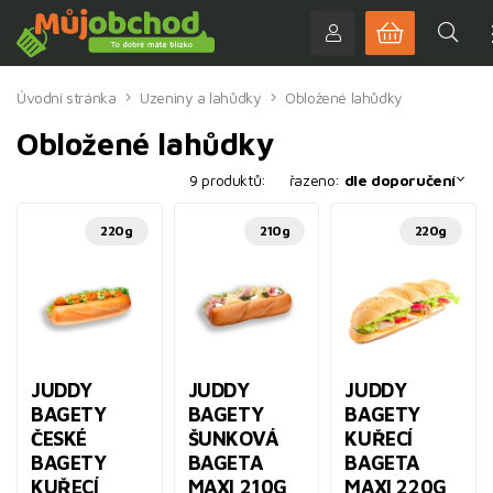
Úvodní stránka
Uzeniny a lahůdky
Obložené lahůdky
Obložené lahůdky
9 produktů:
řazeno:
dle doporučení
220g
210g
220g
JUDDY
JUDDY
JUDDY
BAGETY
BAGETY
BAGETY
ČESKÉ
ŠUNKOVÁ
KUŘECÍ
BAGETY
BAGETA
BAGETA
KUŘECÍ
MAXI 210G
MAXI 220G