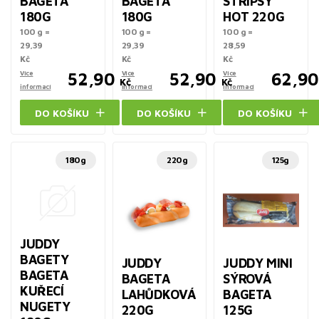
BAGETA
BAGETA
STRIPSY
180G
180G
HOT 220G
100 g =
100 g =
100 g =
29,39
29,39
28,59
Kč
Kč
Kč
Více
52,90
Více
52,90
Více
62,90
Kč
Kč
informací
informací
informací
DO KOŠÍKU
DO KOŠÍKU
DO KOŠÍKU
180g
220g
125g
JUDDY
BAGETY
JUDDY
JUDDY MINI
BAGETA
BAGETA
SÝROVÁ
KUŘECÍ
LAHŮDKOVÁ
BAGETA
NUGETY
220G
125G