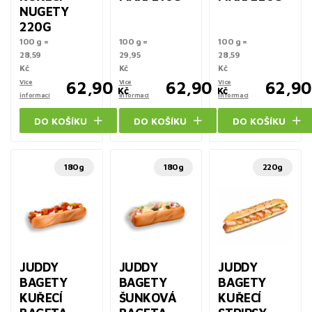
NUGETY
220G
100 g =
100 g =
100 g =
28,59
29,95
28,59
Kč
Kč
Kč
Více
62,90
Více
62,90
Více
62,90
Kč
Kč
informací
informací
informací
DO KOŠÍKU
DO KOŠÍKU
DO KOŠÍKU
180g
180g
220g
JUDDY
JUDDY
JUDDY
BAGETY
BAGETY
BAGETY
KUŘECÍ
ŠUNKOVÁ
KUŘECÍ