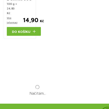
100 g =
24,83
Kč
Více
14,90
Kč
informací
DO KOŠÍKU
Načítám...