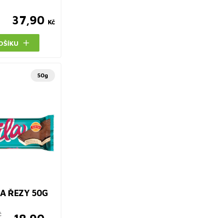
37,90
Kč
OŠÍKU
50g
LA ŘEZY 50G
č