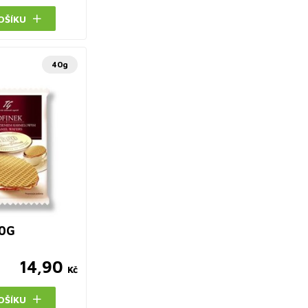
OŠÍKU
40g
40G
14,90
Kč
OŠÍKU