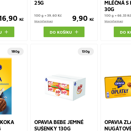
25G
MLÉČNÁ S
30G
100 g = 39,60 Kč
100 g = 66,33 K
16,90
9,90
Kč
Kč
Více informací
Více informací
U
DO KOŠÍKU
DO K
180g
130g
 KOKA
OPAVIA BEBE JEMNÉ
OPAVIA ZL
G
SUŠENKY 130G
NUGÁTOVÉ