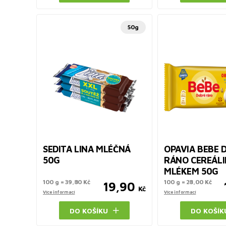
50g
SEDITA LINA MLÉČNÁ
OPAVIA BEBE 
50G
RÁNO CEREÁLI
MLÉKEM 50G
100 g = 39,80 Kč
100 g = 28,00 Kč
19,90
Kč
Více informací
Více informací
DO KOŠÍKU
DO KOŠÍK