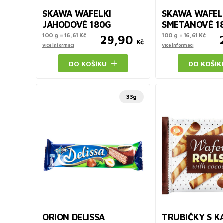
SKAWA WAFELKI
SKAWA WAFEL
JAHODOVÉ 180G
SMETANOVÉ 1
100 g = 16,61 Kč
100 g = 16,61 Kč
29,90
Kč
Více informací
Více informací
DO KOŠÍKU
DO KOŠÍK
33g
ORION DELISSA
TRUBIČKY S 