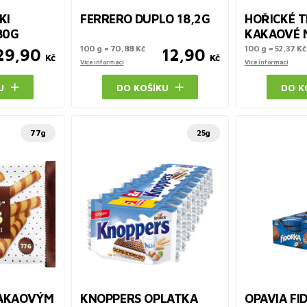
KI
FERRERO DUPLO 18,2G
HOŘICKÉ 
80G
KAKAOVÉ 
100 g = 70,88 Kč
100 g = 52,37 Kč
29,90
12,90
Kč
Kč
Více informací
Více informací
U
DO KOŠÍKU
DO K
77g
25g
KAKAOVÝM
KNOPPERS OPLATKA
OPAVIA FI