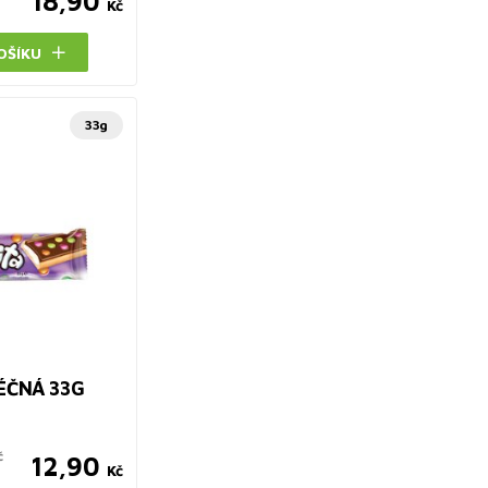
18,90
Kč
OŠÍKU
33g
ÉČNÁ 33G
č
12,90
Kč