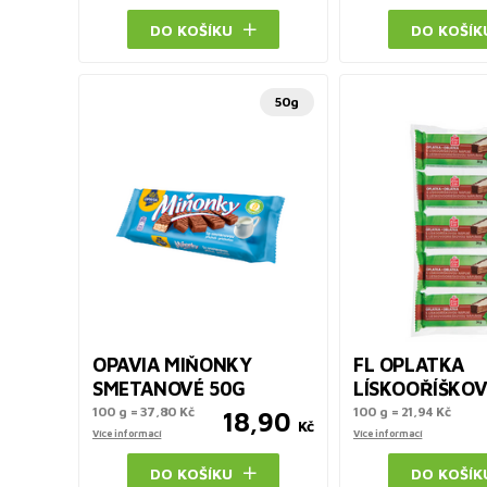
DO KOŠÍKU
DO KOŠÍK
50g
OPAVIA MIŇONKY
FL OPLATKA
SMETANOVÉ 50G
LÍSKOOŘÍŠKOV
100 g = 37,80 Kč
100 g = 21,94 Kč
18,90
Kč
Více informací
Více informací
DO KOŠÍKU
DO KOŠÍK