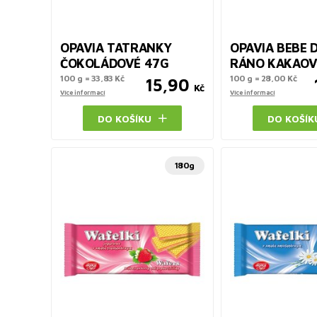
OPAVIA TATRANKY
OPAVIA BEBE 
ČOKOLÁDOVÉ 47G
RÁNO KAKAOV
100 g = 33,83 Kč
100 g = 28,00 Kč
15,90
Kč
Více informací
Více informací
DO KOŠÍKU
DO KOŠÍK
180g