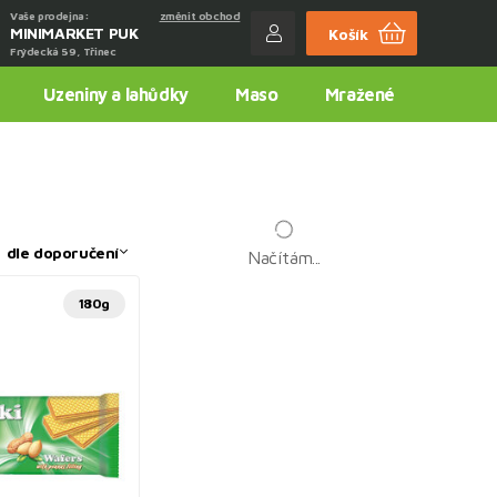
Vaše prodejna:
změnit obchod
MINIMARKET PUK
Košík
Frýdecká 59, Třinec
Uzeniny a lahůdky
Maso
Mražené
:
dle doporučení
Načítám...
180g