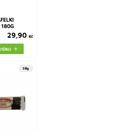
FELKI
 180G
29,90
Kč
OŠÍKU
38g