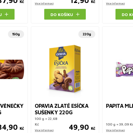
37,90
12,90
Kč
Kč
Více informací
Více informací
U
DO KOŠÍKU
DO K
150g
220g
 VĚNEČKY
OPAVIA ZLATÉ ESÍČKA
PAPITA ML
G
SUŠENKY 220G
100 g = 22,68
Kč
100 g = 39,09 K
34,90
49,90
Kč
Kč
Více informací
Více informací