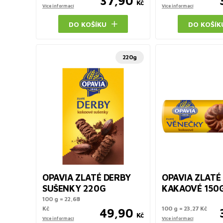
37,90
Kč
Více informací
Více informací
DO KOŠÍKU
DO KOŠÍK
220g
OPAVIA ZLATÉ DERBY
OPAVIA ZLATÉ
SUŠENKY 220G
KAKAOVÉ 150
100 g = 22,68
Kč
100 g = 23,27 Kč
49,90
Kč
Více informací
Více informací