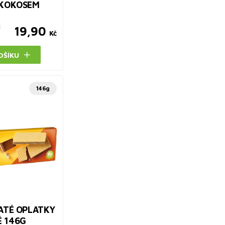
 KOKOSEM
č
19,90
Kč
OŠÍKU
146g
ATÉ OPLATKY
 146G