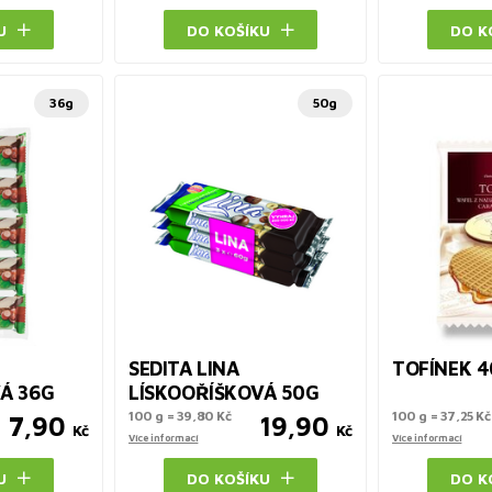
U
DO KOŠÍKU
DO K
36g
50g
SEDITA LINA
TOFÍNEK 
Á 36G
LÍSKOOŘÍŠKOVÁ 50G
100 g = 39,80 Kč
100 g = 37,25 Kč
7,90
19,90
Kč
Kč
Více informací
Více informací
U
DO KOŠÍKU
DO K