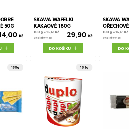
DOBRÉ
SKAWA WAFELKI
SKAWA WA
É 50G
KAKAOVÉ 180G
OŘECHOVÉ
100 g = 16,61 Kč
100 g = 16,61 Kč
14,00
29,90
Kč
Kč
Více informací
Více informací
U
DO KOŠÍKU
DO K
180g
18.2g