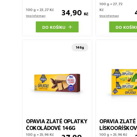
100 g = 27,72
100 g = 23,27 Kč
Kč
34,90
Kč
Více informací
Více informací
DO KOŠÍKU
DO KOŠÍK
146g
OPAVIA ZLATÉ OPLATKY
OPAVIA ZLATÉ
ČOKOLÁDOVÉ 146G
LÍSKOOŘÍŠKOV
100 g = 25,96 Kč
100 g = 25,96 Kč