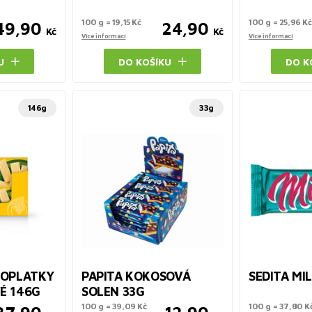
100 g = 19,15 Kč
100 g = 25,96 Kč
49,90
24,90
Kč
Kč
Více informací
Více informací
U
DO KOŠÍKU
DO K
146g
33g
 OPLATKY
PAPITA KOKOSOVÁ
SEDITA MI
É 146G
SOLEN 33G
100 g = 39,09 Kč
100 g = 37,80 K