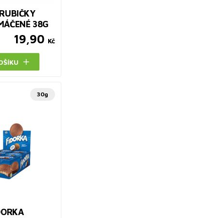
TRUBIČKY
MÁČENÉ 38G
19,90
Kč
OŠÍKU
30g
DORKA