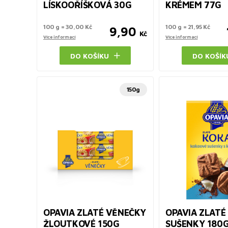
LÍSKOOŘÍŠKOVÁ 30G
KRÉMEM 77G
100 g = 30,00 Kč
100 g = 21,95 Kč
9,90
Kč
Více informací
Více informací
DO KOŠÍKU
DO KOŠÍK
150g
OPAVIA ZLATÉ VĚNEČKY
OPAVIA ZLATÉ
ŽLOUTKOVÉ 150G
SUŠENKY 180