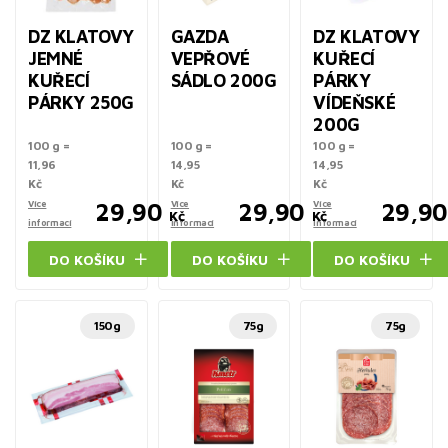
DZ KLATOVY
GAZDA
DZ KLATOVY
JEMNÉ
VEPŘOVÉ
KUŘECÍ
KUŘECÍ
SÁDLO 200G
PÁRKY
PÁRKY 250G
VÍDEŇSKÉ
200G
100 g =
100 g =
100 g =
11,96
14,95
14,95
Kč
Kč
Kč
Více
29,90
Více
29,90
Více
29,90
Kč
Kč
informací
informací
informací
DO KOŠÍKU
DO KOŠÍKU
DO KOŠÍKU
150g
75g
75g