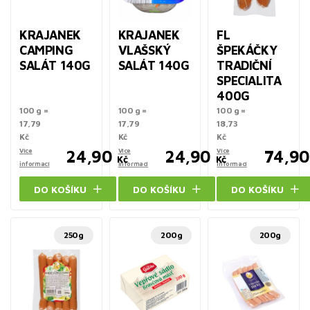
KRAJANEK
KRAJANEK
FL
CAMPING
VLAŠSKÝ
ŠPEKÁČKY
SALÁT 140G
SALÁT 140G
TRADIČNÍ
SPECIALITA
400G
100 g =
100 g =
100 g =
17,79
17,79
18,73
Kč
Kč
Kč
Více
24,90
Více
24,90
Více
74,90
Kč
Kč
informací
informací
informací
DO KOŠÍKU
DO KOŠÍKU
DO KOŠÍKU
250g
200g
200g