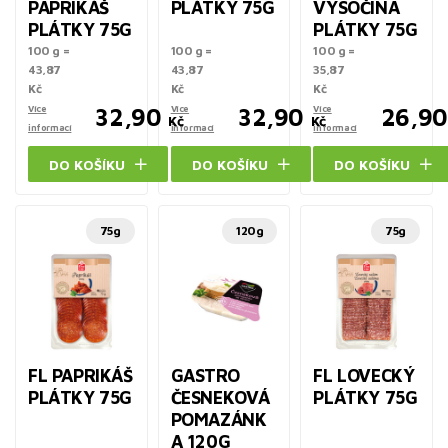
PAPRIKÁŠ
PLÁTKY 75G
VYSOČINA
PLÁTKY 75G
PLÁTKY 75G
100 g =
100 g =
100 g =
43,87
43,87
35,87
Kč
Kč
Kč
Více
32,90
Více
32,90
Více
26,90
Kč
Kč
informací
informací
informací
DO KOŠÍKU
DO KOŠÍKU
DO KOŠÍKU
75g
120g
75g
FL PAPRIKÁŠ
GASTRO
FL LOVECKÝ
PLÁTKY 75G
ČESNEKOVÁ
PLÁTKY 75G
POMAZÁNK
A 120G