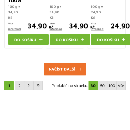
100G
100 g =
100 g =
100 g =
34,90
34,90
24,90
Kč
Kč
Kč
Více
34,90
Více
34,90
Více
24,90
Kč
Kč
informací
informací
informací
DO KOŠÍKU
DO KOŠÍKU
DO KOŠÍKU
NAČÍST DALŠÍ
1
2
Produktů na stránku:
30
50
100
Vše