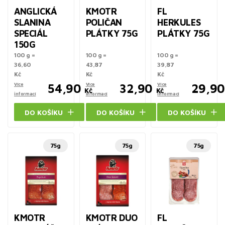
ANGLICKÁ
KMOTR
FL
SLANINA
POLIČAN
HERKULES
SPECIÁL
PLÁTKY 75G
PLÁTKY 75G
150G
100 g =
100 g =
100 g =
36,60
43,87
39,87
Kč
Kč
Kč
Více
54,90
Více
32,90
Více
29,90
Kč
Kč
informací
informací
informací
DO KOŠÍKU
DO KOŠÍKU
DO KOŠÍKU
75g
75g
75g
KMOTR
KMOTR DUO
FL