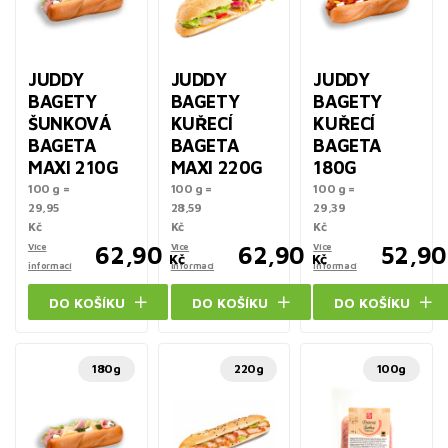
JUDDY
JUDDY
JUDDY
BAGETY
BAGETY
BAGETY
ŠUNKOVÁ
KUŘECÍ
KUŘECÍ
BAGETA
BAGETA
BAGETA
MAXI 210G
MAXI 220G
180G
100 g =
100 g =
100 g =
29,95
28,59
29,39
Kč
Kč
Kč
Více
62,90
Více
62,90
Více
52,90
Kč
Kč
informací
informací
informací
DO KOŠÍKU
DO KOŠÍKU
DO KOŠÍKU
180g
220g
100g