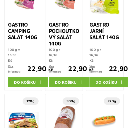
GASTRO
GASTRO
GASTRO
CAMPING
POCHOUTKO
JARNÍ
SALÁT 140G
VÝ SALÁT
SALÁT 140G
140G
100 g =
100 g =
100 g =
16,36
16,36
16,36
Kč
Kč
Kč
Více
22,90
Více
22,90
Více
22,90
Kč
Kč
informací
informací
informací
DO KOŠÍKU
DO KOŠÍKU
DO KOŠÍKU
120g
500g
220g