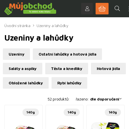
Úvodní stránka
Uzeniny a lahůdky
Uzeniny a lahůdky
Uzeniny
Ostatní lahůdky a hotová jídla
Saláty a aspiky
Těsta a knedlíky
Hotová jídla
Obložené lahůdky
Rybí lahůdky
52 produktů:
řazeno:
dle doporučení
140g
140g
140g