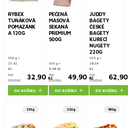
RYBEX
PEČENÁ
JUDDY
TUŇÁKOVÁ
MASOVÁ
BAGETY
POMAZÁNK
SEKANÁ
ČESKÉ
A 120G
PREMIUM
BAGETY
500G
KUŘECÍ
NUGETY
220G
100 g =
100 g =
27,42
100 g =
28,59
Kč
9,98 Kč
Kč
Více
32,90
Více
49,90
Více
62,90
Kč
Kč
informací
informací
informací
DO KOŠÍKU
DO KOŠÍKU
DO KOŠÍKU
210g
220g
180g