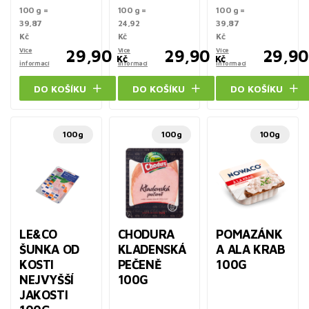
100 g =
100 g =
100 g =
39,87
24,92
39,87
Kč
Kč
Kč
Více
29,90
Více
29,90
Více
29,90
Kč
Kč
informací
informací
informací
DO KOŠÍKU
DO KOŠÍKU
DO KOŠÍKU
100g
100g
100g
LE&CO
CHODURA
POMAZÁNK
ŠUNKA OD
KLADENSKÁ
A ALA KRAB
KOSTI
PEČENĚ
100G
NEJVYŠŠÍ
100G
JAKOSTI