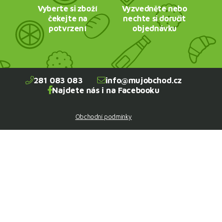
Vyberte si zboží
Vyzvedněte nebo
čekejte na
nechte si doručit
potvrzení
objednávku
281 083 083
info@mujobchod.cz
Najdete nás i na Facebooku
Obchodní podmínky