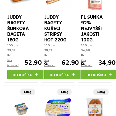
JUDDY
JUDDY
FL ŠUNKA
BAGETY
BAGETY
92%
ŠUNKOVÁ
KUŘECÍ
NEJVYŠŠÍ
BAGETA
STRIPSY
JAKOSTI
180G
HOT 220G
100G
100 g =
100 g =
100 g =
29,39
28,59
34,90
Kč
Kč
Kč
Více
52,90
Více
62,90
Více
34,90
Kč
Kč
informací
informací
informací
DO KOŠÍKU
DO KOŠÍKU
DO KOŠÍKU
140g
140g
400g