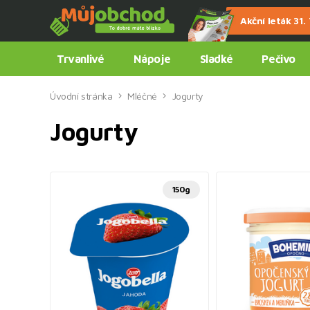
Akční leták 31. 7
Trvanlivé
Nápoje
Sladké
Pečivo
Úvodní stránka
Mléčné
Jogurty
Jogurty
150g