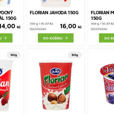
VOCNÝ
FLORIAN JAHODA 150G
FLORIAN 
ÁL 150G
150G
100 g = 10,67 Kč
100 g = 10,67 K
14,00
16,00
Kč
Kč
Více informací
Více informací
U
DO KOŠÍKU
DO K
150g
150g