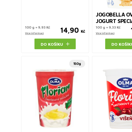
JOGOBELLA O
JOGURT SPECI
100 g = 9,93 Kč
100 g = 9,33 Kč
14,90
Kč
Více informací
Více informací
DO KOŠÍKU
DO KOŠÍK
150g