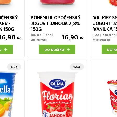
OČENSKÝ
BOHEMILK OPOČENSKÝ
VALMEZ S
EV -
JOGURT JAHODA 2,8%
JOGURT J
% 150G
150G
VANILKA 1
100 g = 11,27 Kč
100 g = 10,67 K
16,90
16,90
Kč
Kč
Více informací
Více informací
U
DO KOŠÍKU
DO K
150g
150g