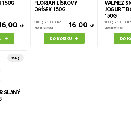
Ň 150G
FLORIAN LÍSKOVÝ
VALMEZ S
OŘÍŠEK 150G
JOGURT B
150G
100 g = 10,67 Kč
100 g = 10,67 K
16,00
16,00
Kč
Kč
Více informací
Více informací
U
DO KOŠÍKU
DO K
140g
R SLANÝ
G