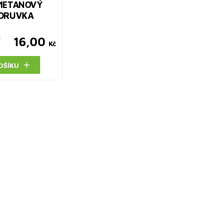
METANOVÝ
ORUVKA
č
16,00
Kč
OŠÍKU