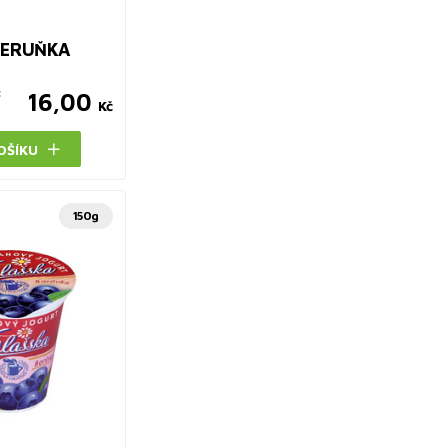
MERUŇKA
č
16,00
Kč
OŠÍKU
150g