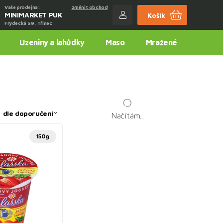
Vaše prodejna:
změnit obchod
MINIMARKET PUK
Košík
Frýdecká 59, Třinec
Uzeniny a lahůdky
Maso
Mražené
:
dle doporučení
Načítám...
150g