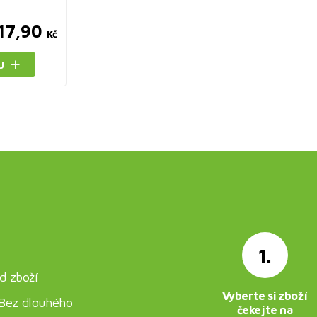
17,90
Kč
U
1.
d zboží
Vyberte si zboží
. Bez dlouhého
čekejte na