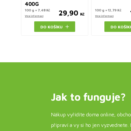
400G
100 g = 7,48 Kč
100 g = 12,79 Kč
29,90
Kč
Více informací
Více informací
DO KOŠÍKU
DO KOŠÍK
Jak to funguje?
Nákup vyřídíte doma online, obcho
připraví a vy si ho jen vyzvednete