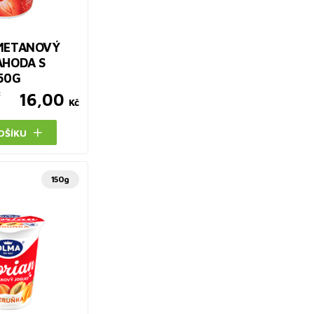
METANOVÝ
AHODA S
50G
č
16,00
Kč
OŠÍKU
150g