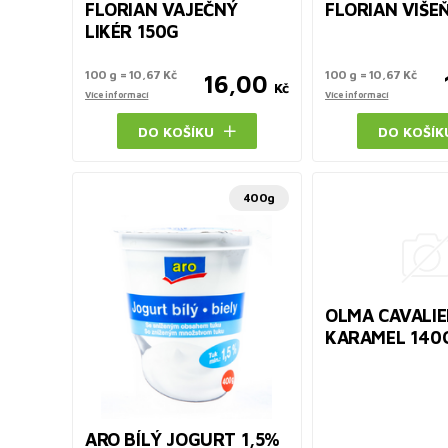
FLORIAN VAJEČNÝ
FLORIAN VIŠE
LIKÉR 150G
100 g = 10,67 Kč
100 g = 10,67 Kč
16,00
Kč
Více informací
Více informací
DO KOŠÍKU
DO KOŠÍK
400g
OLMA CAVALIE
KARAMEL 140
ARO BÍLÝ JOGURT 1,5%