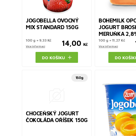
JOGOBELLA OVOCNÝ
BOHEMILK OP
MIX STANDARD 150G
JOGURT BROSK
MERUŇKA 2,8
100 g = 9,33 Kč
100 g = 11,27 Kč
14,00
Kč
Více informací
Více informací
DO KOŠÍKU
DO KOŠÍK
150g
CHOCEŇSKÝ JOGURT
ČOKOLÁDA OŘÍŠEK 150G