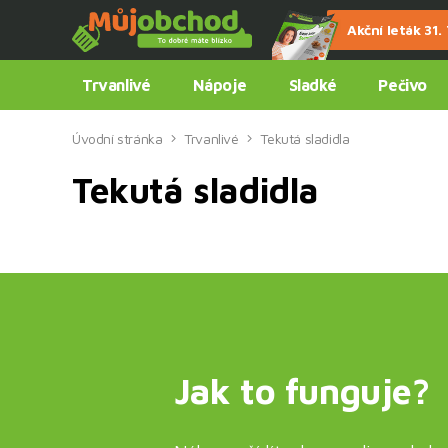
Akční leták 31. 7
Trvanlivé
Nápoje
Sladké
Pečivo
Úvodní stránka
Trvanlivé
Tekutá sladidla
Tekutá sladidla
Jak to funguje?