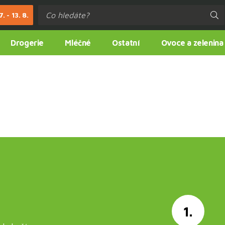
. - 13. 8.
Drogerie
Mléčné
Ostatní
Ovoce a zelenina
1.