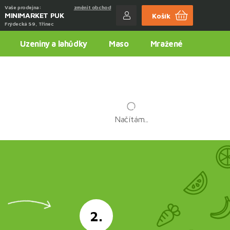
Vaše prodejna:
změnit obchod
MINIMARKET PUK
Košík
Frýdecká 59, Třinec
Uzeniny a lahůdky
Maso
Mražené
Načítám...
2.