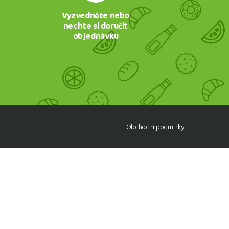
Vyzvedněte nebo
nechte si doručit
objednávku
Obchodní podmínky