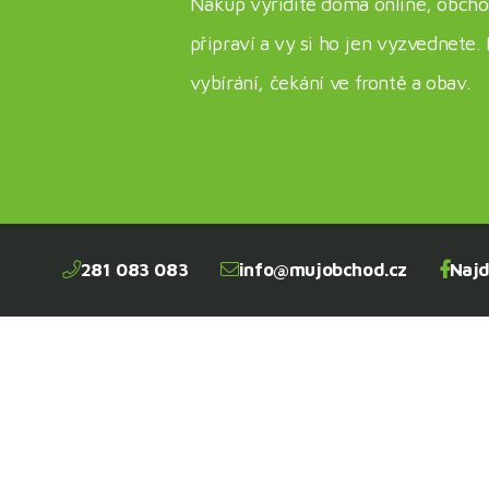
Nákup vyřídíte doma online, obcho
připraví a vy si ho jen vyzvednete
vybírání, čekání ve frontě a obav.
281 083 083
info@mujobchod.cz
Najd