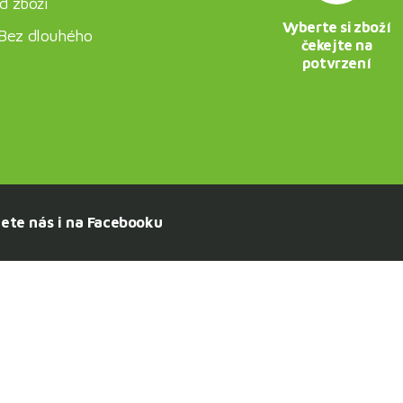
d zboží
Vyberte si zboží
. Bez dlouhého
čekejte na
potvrzení
ete nás i na Facebooku