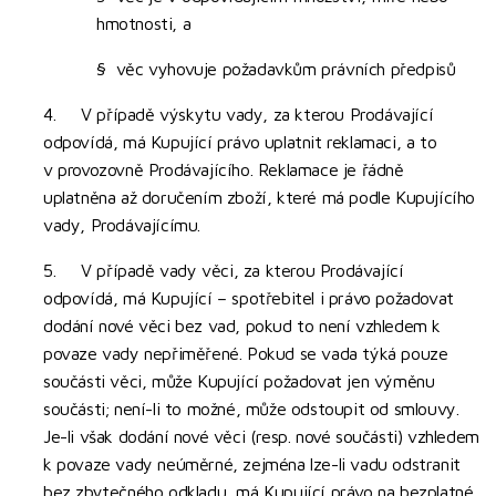
hmotnosti, a
§ věc vyhovuje požadavkům právních předpisů
4. V případě výskytu vady, za kterou Prodávající
odpovídá, má Kupující právo uplatnit reklamaci, a to
v provozovně Prodávajícího. Reklamace je řádně
uplatněna až doručením zboží, které má podle Kupujícího
vady, Prodávajícímu.
5. V případě vady věci, za kterou Prodávající
odpovídá, má Kupující – spotřebitel i právo požadovat
dodání nové věci bez vad, pokud to není vzhledem k
povaze vady nepřiměřené. Pokud se vada týká pouze
součásti věci, může Kupující požadovat jen výměnu
součásti; není-li to možné, může odstoupit od smlouvy.
Je-li však dodání nové věci (resp. nové součásti) vzhledem
k povaze vady neúměrné, zejména lze-li vadu odstranit
bez zbytečného odkladu, má Kupující právo na bezplatné