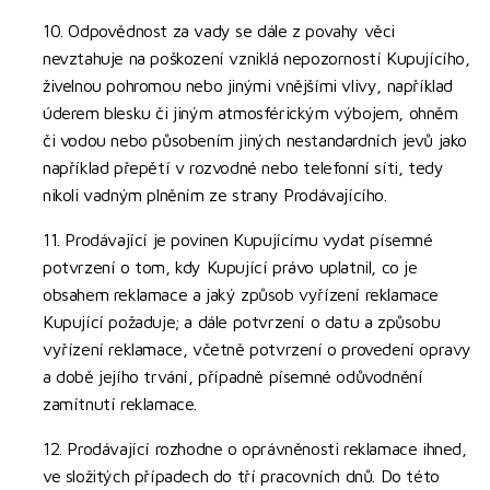
10. Odpovědnost za vady se dále z povahy věci
nevztahuje na poškození vzniklá nepozorností Kupujícího,
živelnou pohromou nebo jinými vnějšími vlivy, například
úderem blesku či jiným atmosférickým výbojem, ohněm
či vodou nebo působením jiných nestandardních jevů jako
například přepětí v rozvodné nebo telefonní síti, tedy
nikoli vadným plněním ze strany Prodávajícího.
11. Prodávající je povinen Kupujícímu vydat písemné
potvrzení o tom, kdy Kupující právo uplatnil, co je
obsahem reklamace a jaký způsob vyřízení reklamace
Kupující požaduje; a dále potvrzení o datu a způsobu
vyřízení reklamace, včetně potvrzení o provedení opravy
a době jejího trvání, případně písemné odůvodnění
zamítnutí reklamace.
12. Prodávající rozhodne o oprávněnosti reklamace ihned,
ve složitých případech do tří pracovních dnů. Do této