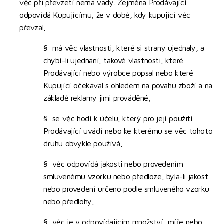
věc při převzetí nemá vady. Zejména Prodávající
odpovídá Kupujícímu, že v době, kdy kupující věc
převzal,
§ má věc vlastnosti, které si strany ujednaly, a
chybí-li ujednání, takové vlastnosti, které
Prodávající nebo výrobce popsal nebo které
Kupující očekával s ohledem na povahu zboží a na
základě reklamy jimi prováděné,
§ se věc hodí k účelu, který pro její použití
Prodávající uvádí nebo ke kterému se věc tohoto
druhu obvykle používá,
§ věc odpovídá jakosti nebo provedením
smluvenému vzorku nebo předloze, byla-li jakost
nebo provedení určeno podle smluveného vzorku
nebo předlohy,
§ věc je v odpovídajícím množství, míře nebo