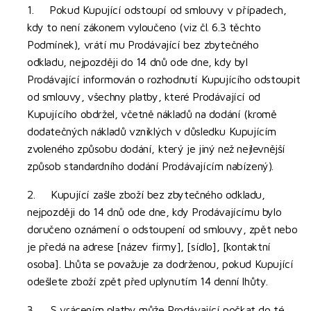
1. Pokud Kupující odstoupí od smlouvy v případech,
kdy to není zákonem vyloučeno (viz čl. 6.3 těchto
Podmínek), vrátí mu Prodávající bez zbytečného
odkladu, nejpozději do 14 dnů ode dne, kdy byl
Prodávající informován o rozhodnutí Kupujícího odstoupit
od smlouvy, všechny platby, které Prodávající od
Kupujícího obdržel, včetně nákladů na dodání (kromě
dodatečných nákladů vzniklých v důsledku Kupujícím
zvoleného způsobu dodání, který je jiný než nejlevnější
způsob standardního dodání Prodávajícím nabízený).
2. Kupující zašle zboží bez zbytečného odkladu,
nejpozději do 14 dnů ode dne, kdy Prodávajícímu bylo
doručeno oznámení o odstoupení od smlouvy, zpět nebo
je předá na adrese [název firmy], [sídlo], [kontaktní
osoba]. Lhůta se považuje za dodrženou, pokud Kupující
odešlete zboží zpět před uplynutím 14 denní lhůty.
3. S vrácením platby může Prodávající počkat do té