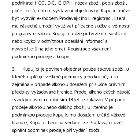
podnikatel i IČO, DIČ, IČ DPH, název zboží, popis zboží,
počet kusů, datum vystavení objednávky. Kupující může
být vyzván e-shopem Prodávajícího k registraci, která
mu následně umožní využívat případné služby a věrnostní
programy e-shopu. Kupující může potvrzením souhlasit
nebo kdykoliv odmítnout odesílání informací a
newsletterů na jeho email. Registrace však není
podmínkou prodeje a koupě.
3. Kupující je povinen objednat pouze takové zboží, u
kterého splňuje veškeré podmínky jeho koupě, a to
zejména v případě alkoholu dosažení příslušné právními
předpisy vyžadované hranice. Prodej alkoholických nápojů
fyzickým osobám mladším 18 let je zakázán. V případě
prodeje alkoholu nebo dalšího zboží, u kterého je
podmínkou prodeje kupujícímu dosažení určité věkové
hranice, Kupující bere na vědomí, že Prodávající ověří
splnění podmínek prodeje při vydání zboží.