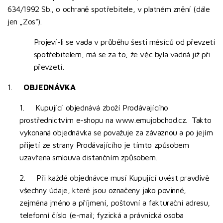
634/1992 Sb., o ochraně spotřebitele, v platném znění (dále
jen „Zos“).
Projeví-li se vada v průběhu šesti měsíců od převzetí
spotřebitelem, má se za to, že věc byla vadná již při
převzetí.
1.
OBJEDNÁVKA
1. Kupující objednává zboží Prodávajícího
prostřednictvím e-shopu na www.emujobchod.cz. Takto
vykonaná objednávka se považuje za závaznou a po jejím
přijetí ze strany Prodávajícího je tímto způsobem
uzavřena smlouva distančním způsobem.
2. Při každé objednávce musí Kupující uvést pravdivě
všechny údaje, které jsou označeny jako povinné,
zejména jméno a příjmení, poštovní a fakturační adresu,
telefonní číslo (e-mail; fyzická a právnická osoba