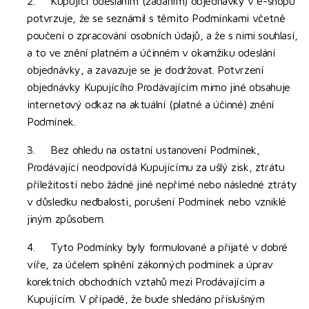
2. Kupující odesláním (zadáním) objednávky v e-shopu
potvrzuje, že se seznámil s těmito Podmínkami včetně
poučení o zpracování osobních údajů, a že s nimi souhlasí,
a to ve znění platném a účinném v okamžiku odeslání
objednávky, a zavazuje se je dodržovat. Potvrzení
objednávky Kupujícího Prodávajícím mimo jiné obsahuje
internetový odkaz na aktuální (platné a účinné) znění
Podmínek.
3. Bez ohledu na ostatní ustanovení Podmínek,
Prodávající neodpovídá Kupujícímu za ušlý zisk, ztrátu
příležitostí nebo žádné jiné nepřímé nebo následné ztráty
v důsledku nedbalosti, porušení Podmínek nebo vzniklé
jiným způsobem.
4. Tyto Podmínky byly formulované a přijaté v dobré
víře, za účelem splnění zákonných podmínek a úprav
korektních obchodních vztahů mezi Prodávajícím a
Kupujícím. V případě, že bude shledáno příslušným