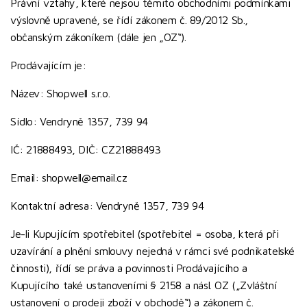
Právní vztahy, které nejsou těmito obchodními podmínkami
výslovně upravené, se řídí zákonem č. 89/2012 Sb.,
občanským zákoníkem (dále jen „OZ“).
Prodávajícím je:
Název: Shopwell s.r.o.
Sídlo: Vendryně 1357, 739 94
IČ: 21888493, DIČ: CZ21888493
Email: shopwell@email.cz
Kontaktní adresa: Vendryně 1357, 739 94
Je-li Kupujícím spotřebitel (spotřebitel = osoba, která při
uzavírání a plnění smlouvy nejedná v rámci své podnikatelské
činnosti), řídí se práva a povinnosti Prodávajícího a
Kupujícího také ustanoveními § 2158 a násl. OZ („Zvláštní
ustanovení o prodeji zboží v obchodě“) a zákonem č.