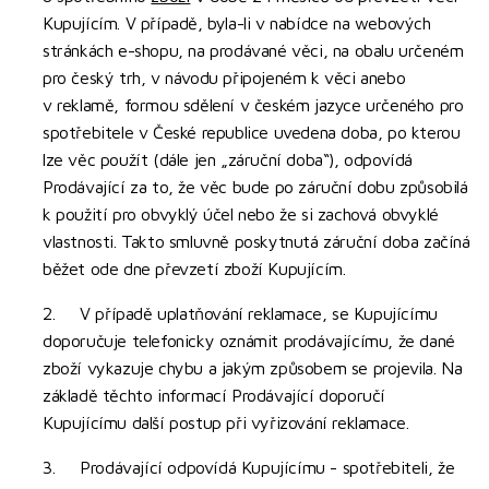
Kupujícím. V případě, byla-li v nabídce na webových
stránkách e-shopu, na prodávané věci, na obalu určeném
pro český trh, v návodu připojeném k věci anebo
v reklamě, formou sdělení v českém jazyce určeného pro
spotřebitele v České republice uvedena doba, po kterou
lze věc použít (dále jen „záruční doba“), odpovídá
Prodávající za to, že věc bude po záruční dobu způsobilá
k použití pro obvyklý účel nebo že si zachová obvyklé
vlastnosti. Takto smluvně poskytnutá záruční doba začíná
běžet ode dne převzetí zboží Kupujícím.
2. V případě uplatňování reklamace, se Kupujícímu
doporučuje telefonicky oznámit prodávajícímu, že dané
zboží vykazuje chybu a jakým způsobem se projevila. Na
základě těchto informací Prodávající doporučí
Kupujícímu další postup při vyřizování reklamace.
3. Prodávající odpovídá Kupujícímu - spotřebiteli, že