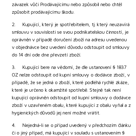
závazek vůči Prodávajícímu nebo způsobil nebo chtěl
způsobit prodávajícímu škodu.
2. Kupující, který je spotřebitelem, tj. který neuzavírá
smlouvu v souvislosti se svou podnikatelskou činností, je
oprávněn v případě doručení zboží na adresu uvedenou
v objednávce bez uvedení důvodu odstoupit od smlouvy
do 14 dní ode dne převzetí zboží.
3. Kupující bere na vědomí, že dle ustanovení § 1837
OZ nelze odstoupit od kupní smlouvy o dodávce zboží, v
případě, že se jedná o zboží, které podléhá rychlé zkáze,
které je určeno k okamžité spotřebě. Stejně tak není
kupující oprávněn odstoupit od kupní smlouvy o dodávce
zboží v uzavřeném obalu, které kupující z obalu vyňal a z
hygienických důvodů jej není možné vrátit.
4. Nejedná-li se o případ uvedený v předchozím článku
či o jiný případ, má kupující v souladu s ustanovením §