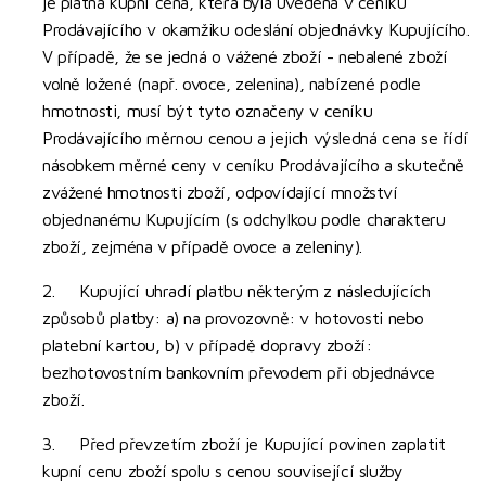
je platná kupní cena, která byla uvedena v ceníku
Prodávajícího v okamžiku odeslání objednávky Kupujícího.
V případě, že se jedná o vážené zboží - nebalené zboží
volně ložené (např. ovoce, zelenina), nabízené podle
hmotnosti, musí být tyto označeny v ceníku
Prodávajícího měrnou cenou a jejich výsledná cena se řídí
násobkem měrné ceny v ceníku Prodávajícího a skutečně
zvážené hmotnosti zboží, odpovídající množství
objednanému Kupujícím (s odchylkou podle charakteru
zboží, zejména v případě ovoce a zeleniny).
2. Kupující uhradí platbu některým z následujících
způsobů platby: a) na provozovně: v hotovosti nebo
platební kartou, b) v případě dopravy zboží:
bezhotovostním bankovním převodem při objednávce
zboží.
3. Před převzetím zboží je Kupující povinen zaplatit
kupní cenu zboží spolu s cenou související služby