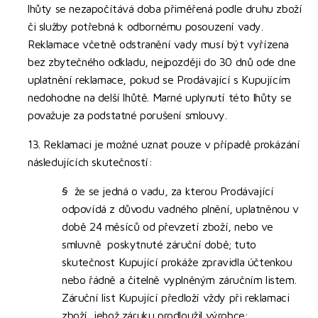
lhůty se nezapočítává doba přiměřená podle druhu zboží
či služby potřebná k odbornému posouzení vady.
Reklamace včetně odstranění vady musí být vyřízena
bez zbytečného odkladu, nejpozději do 30 dnů ode dne
uplatnění reklamace, pokud se Prodávající s Kupujícím
nedohodne na delší lhůtě. Marné uplynutí této lhůty se
považuje za podstatné porušení smlouvy.
13. Reklamaci je možné uznat pouze v případě prokázání
následujících skutečností:
§ že se jedná o vadu, za kterou Prodávající
odpovídá z důvodu vadného plnění, uplatněnou v
době 24 měsíců od převzetí zboží, nebo ve
smluvně poskytnuté záruční době; tuto
skutečnost Kupující prokáže zpravidla účtenkou
nebo řádně a čitelně vyplněným záručním listem.
Záruční list Kupující předloží vždy při reklamaci
zboží, jehož záruku prodloužil výrobce;