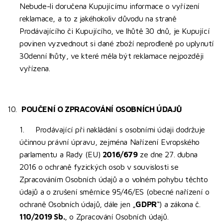
Nebude-li doručena Kupujícímu informace o vyřízení
reklamace, a to z jakéhokoliv důvodu na straně
Prodávajícího či Kupujícího, ve lhůtě 30 dnů, je Kupující
povinen vyzvednout si dané zboží neprodleně po uplynutí
30denní lhůty, ve které měla být reklamace nejpozději
vyřízena.
10.
POUČENÍ O ZPRACOVÁNÍ OSOBNÍCH ÚDAJŮ
1. Prodávající při nakládání s osobními údaji dodržuje
účinnou právní úpravu, zejména Nařízení Evropského
parlamentu a Rady (EU)
2016/679
ze dne 27. dubna
2016 o ochraně fyzických osob v souvislosti se
Zpracováním Osobních údajů a o volném pohybu těchto
údajů a o zrušení směrnice 95/46/ES (obecné nařízení o
ochraně Osobních údajů, dále jen „
GDPR
“) a zákona č.
110/2019 Sb.
, o Zpracování Osobních údajů.