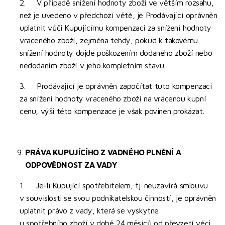
2. V případě snížení hodnoty zboží ve větším rozsahu,
než je uvedeno v předchozí větě, je Prodávající oprávněn
uplatnit vůči Kupujícímu kompenzaci za snížení hodnoty
vraceného zboží, zejména tehdy, pokud k takovému
snížení hodnoty dojde poškozením dodaného zboží nebo
nedodáním zboží v jeho kompletním stavu.
3. Prodávající je oprávněn započítat tuto kompenzaci
za snížení hodnoty vraceného zboží na vrácenou kupní
cenu, výši této kompenzace je však povinen prokázat.
PRÁVA KUPUJÍCÍHO Z VADNÉHO PLNĚNÍ A
ODPOVĚDNOST ZA VADY
1. Je-li Kupující spotřebitelem, tj. neuzavírá smlouvu
v souvislosti se svou podnikatelskou činností, je oprávněn
uplatnit právo z vady, která se vyskytne
u spotřebního
zboží
v době 24 měsíců od převzetí věci