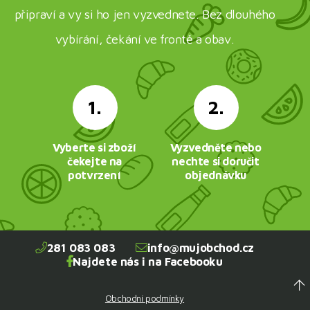
připraví a vy si ho jen vyzvednete. Bez dlouhého
vybírání, čekání ve frontě a obav.
1.
2.
Vyberte si zboží
Vyzvedněte nebo
čekejte na
nechte si doručit
potvrzení
objednávku
281 083 083
info@mujobchod.cz
Najdete nás i na Facebooku
Obchodní podmínky