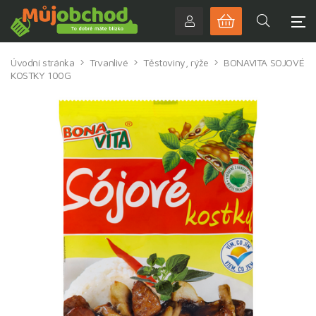
Úvodní stránka
Trvanlivé
Těstoviny, rýže
BONAVITA SOJOVÉ
KOSTKY 100G