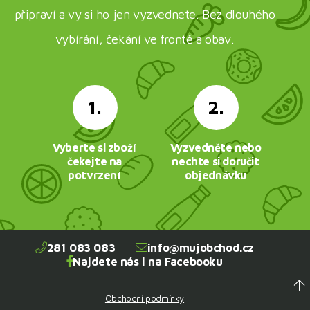
připraví a vy si ho jen vyzvednete. Bez dlouhého
vybírání, čekání ve frontě a obav.
1.
2.
Vyberte si zboží
Vyzvedněte nebo
čekejte na
nechte si doručit
potvrzení
objednávku
281 083 083
info@mujobchod.cz
Najdete nás i na Facebooku
Obchodní podmínky